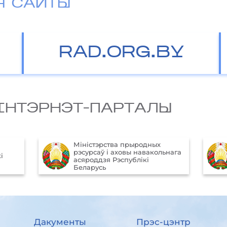
Я САЙТЫ
RAD.ORG.BY
IНТЭРНЭТ-ПАРТАЛЫ
Aфiцыйны iнтэрнэт-партал
ьнага
Прэзiдэнта Рэспублiкi
Беларусь
Дакументы
Прэс-цэнтр