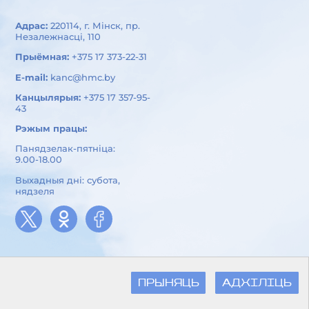
Адрас:
220114, г. Мінск, пр.
Незалежнасці, 110
Прыёмная:
+375 17 373-22-31
E-mail:
kanc@hmc.by
Канцылярыя:
+375 17 357-95-
43
Рэжым працы:
Панядзелак-пятніца:
9.00-18.00
Выхадныя дні: субота,
нядзеля
ПРЫНЯЦЬ
АДХІЛІЦЬ