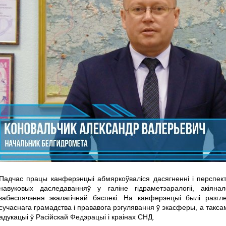
Падчас працы канферэнцыі абмяркоўваліся дасягненні і перспе
навуковых даследаванняў у галіне гідраметэаралогіі, акіянал
забеспячэння экалагічнай бяспекі. На канферэнцыі былі разгле
сучаснага грамадства і прававога рэгулявання ў экасферы, а такса
адукацыі ў Расійскай Федэрацыі і краінах СНД.