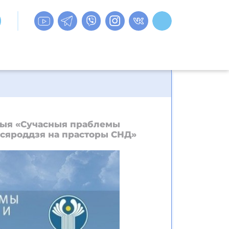
цыя «Сучасныя праблемы
 асяроддзя на прасторы СНД»