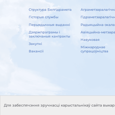
Структура Белгідрамета
Аграметэаралагічн
Гісторыя службы
Гідраметэаралагіч
Перыядычныя выданні
Радыяцыйна-экала
Дзяржпраграмы і
Авіяцыйна-метэара
заключаныя кантракты
Навуковая
Закупкі
Міжнароднае
Вакансіі
супрацоўніцтва
Для забеспячэння зручнасці карыстальнікаў сайта выка
© Белгiдрaмет, 2016-2026