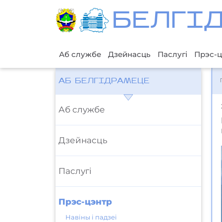
БЕЛГI
Аб службе
Дзейнасць
Паслугі
Прэс-ц
АБ БЕЛГІДРАМЕЦЕ
Аб службе
Дзейнасць
Паслугі
Прэс-цэнтр
Навіны і падзеі