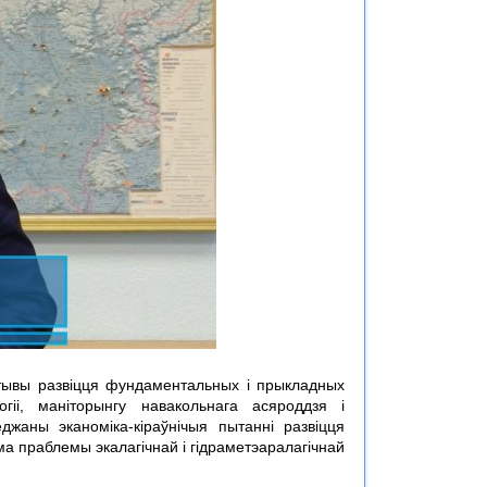
ктывы развіцця фундаментальных і прыкладных
огіі, маніторынгу навакольнага асяроддзя і
джаны эканоміка-кіраўнічыя пытанні развіцця
ма праблемы экалагічнай і гідраметэаралагічнай