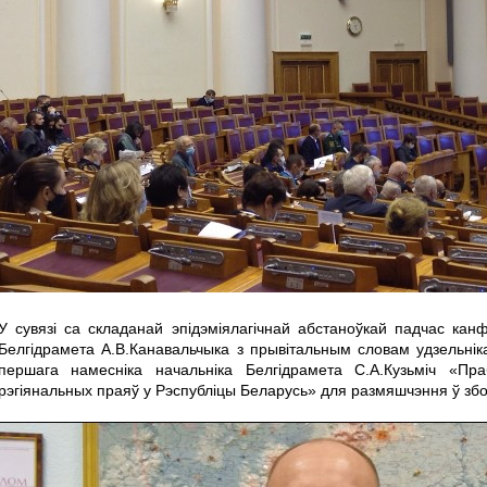
У сувязі са складанай эпідэміялагічнай абстаноўкай падчас кан
Белгідрамета А.В.Канавальчыка з прывітальным словам удзельнік
першага намесніка начальніка Белгідрамета С.А.Кузьміч «Пр
рэгіянальных праяў у Рэспубліцы Беларусь» для размяшчэння ў збо