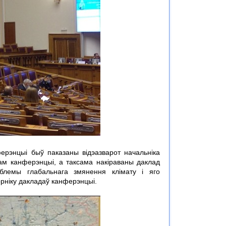
ферэнцыі быў паказаны відэазварот начальніка
ам канферэнцыі, а таксама накіраваны даклад
аблемы глабальнага змянення клімату і яго
рніку дакладаў канферэнцыі.