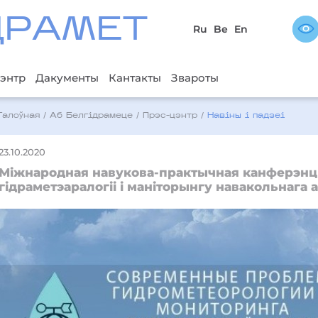
ДРAМЕТ
Ru
Be
En
энтр
Дакументы
Кантакты
Звароты
Галоўная
/
Аб Белгідрамеце
/
Прэс-цэнтр
/
Навіны і падзеі
23.10.2020
Міжнародная навукова-практычная канферэн
гідраметэаралогіі і маніторынгу навакольнага