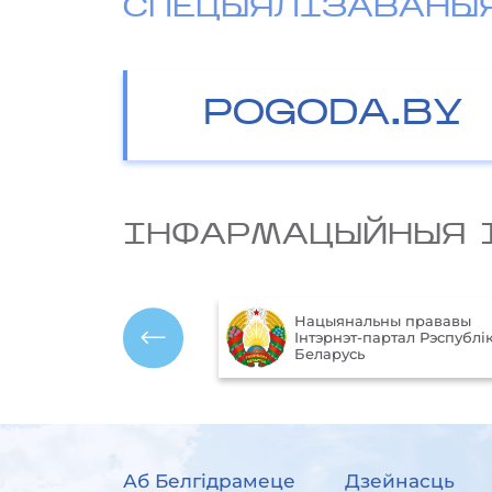
СПЕЦЫЯЛІЗАВАНЫ
POGODA.BY
IНФАРМАЦЫЙНЫЯ 
Міністэрства прыродных
альны прававы
рэсурсаў і аховы навакол
т-партал Рэспублікі
асяроддзя Рэспублікі
ь
Беларусь
Аб Белгідрамеце
Дзейнасць