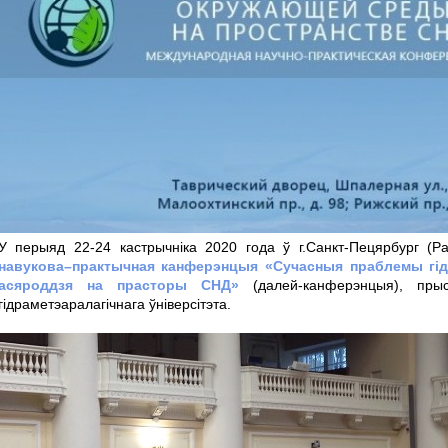
У перыяд 22-24 кастрычніка 2020 года ў г.Санкт-Пецярбург (Р
навукова–практычная канферэнцыя «Сучасныя праблемы гідр
асяроддзя на прасторы СНД»
(далей-канферэнцыя), прыс
гідраметэаралагічнага ўніверсітэта.