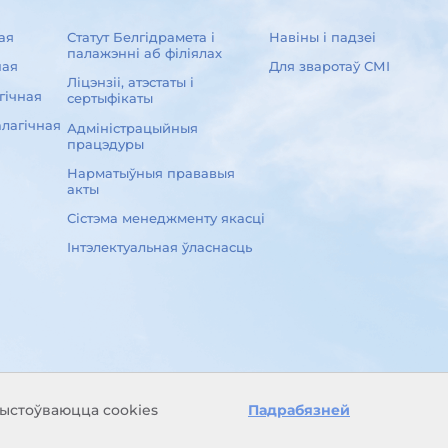
ая
Статут Белгідрамета і
Навіны і падзеі
палажэнні аб філіялах
ная
Для зваротаў СМІ
Ліцэнзіі, атэстаты і
гічная
сертыфікаты
лагічная
Адміністрацыйныя
працэдуры
Нарматыўныя прававыя
акты
Сістэма менеджменту якасці
Інтэлектуальная ўласнасць
рыстоўваюцца cookies
Падрабязней