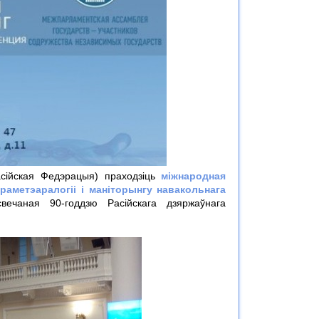
асійская Федэрацыя) праходзіць
міжнародная
аметэаралогіі і маніторынгу навакольнага
вечаная 90-годдзю Расійскага дзяржаўнага