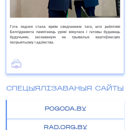
Гэта падзея стала яркім сведчаннем таго, што работнікі
Белгідрамета памятаюць урокі мінулага і гатовы будаваць
будучыню, заснаваную на трывалых каштоўнасцях
патрыятызму і адзінства.
СПЕЦЫЯЛІЗАВАНЫЯ САЙТЫ
POGODA.BY
RAD.ORG.BY