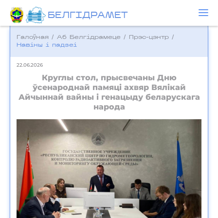
БЕЛГIДРAМЕТ
Галоўная
/
Аб Белгідрамеце
/
Прэс-цэнтр
/
Навіны і падзеі
22.06.2026
Круглы стол, прысвечаны Дню
ўсенароднай памяці ахвяр Вялікай
Айчыннай вайны і генацыду беларускага
народа