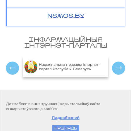
NSMOS.BY
IНФАРМАЦЫЙНЫЯ
IНТЭРНЭТ-ПАРТАЛЫ
М
блікі
Нацыянальны прававы Інтэрнэт-
партал Рэспублікі Беларусь
Р
Кантакты
Рэжым працы:
Для забеспячэння зручнасці карыстальнікаў сайта
Панядзелак-пятніца:
Адрас:
220114, г. Мінск, пр.
выкарыстоўваюцца cookies
9.00-18.00
Незалежнасці, 110
Выхадныя дні: субота, нядзеля
Падрабязней
Прыёмная:
+375 17 373-22-31
E-mail:
kanc@hmc.by
ПРЫНЯЦЬ