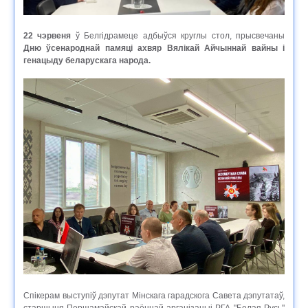
22 чэрвеня
ў Белгідрамеце адбыўся круглы стол, прысвечаны
Дню ўсенароднай памяці ахвяр Вялікай Айчыннай вайны і
генацыду беларускага народа.
Спікерам выступіў дэпутат Мінскага гарадскога Савета дэпутатаў,
старшыня Першамайскай раённай арганізацыі РГА "Белая Русь"