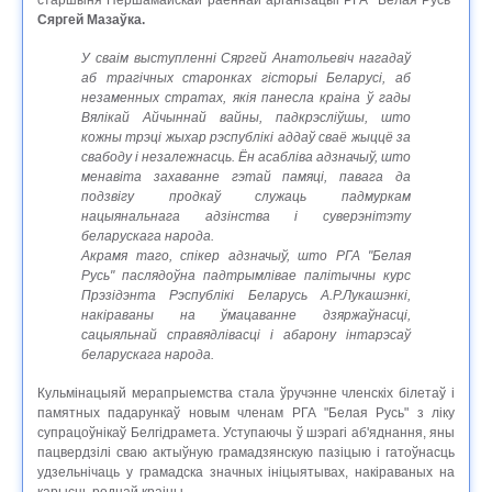
Сяргей Мазаўка.
У сваім выступленні Сяргей Анатольевіч нагадаў
аб трагічных старонках гісторыі Беларусі, аб
незаменных стратах, якія панесла краіна ў гады
Вялікай Айчыннай вайны, падкрэсліўшы, што
кожны трэці жыхар рэспублікі аддаў сваё жыццё за
свабоду і незалежнасць. Ён асабліва адзначыў, што
менавіта захаванне гэтай памяці, павага да
подзвігу продкаў служаць падмуркам
нацыянальнага адзінства і суверэнітэту
беларускага народа.
Акрамя таго, спікер адзначыў, што РГА "Белая
Русь" паслядоўна падтрымлівае палітычны курс
Прэзідэнта Рэспублікі Беларусь А.Р.Лукашэнкі,
накіраваны на ўмацаванне дзяржаўнасці,
сацыяльнай справядлівасці і абарону інтарэсаў
беларускага народа.
Кульмінацыяй мерапрыемства стала ўручэнне членскіх білетаў і
памятных падарункаў новым членам РГА "Белая Русь" з ліку
супрацоўнікаў Белгідрамета. Уступаючы ў шэрагі аб'яднання, яны
пацвердзілі сваю актыўную грамадзянскую пазіцыю і гатоўнасць
удзельнічаць у грамадска значных ініцыятывах, накіраваных на
карысць роднай краіны.