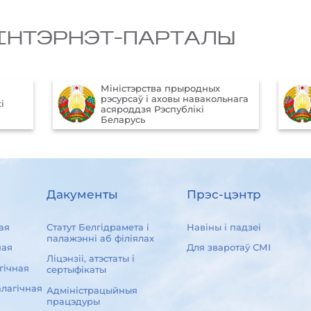
IНТЭРНЭТ-ПАРТАЛЫ
Міністэрства прыродных
рэсурсаў і аховы навакольнага
і
асяроддзя Рэспублікі
Беларусь
Дакументы
Прэс-цэнтр
ая
Статут Белгідрамета і
Навіны і падзеі
палажэнні аб філіялах
ная
Для зваротаў СМІ
Ліцэнзіі, атэстаты і
гічная
сертыфікаты
лагічная
Адміністрацыйныя
працэдуры