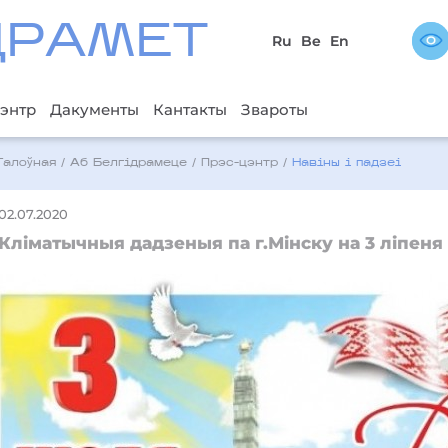
ДРAМЕТ
Ru
Be
En
энтр
Дакументы
Кантакты
Звароты
Галоўная
/
Аб Белгідрамеце
/
Прэс-цэнтр
/
Навіны і падзеі
02.07.2020
Кліматычныя дадзеныя па г.Мінску на 3 ліпеня (