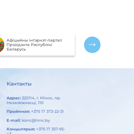
Партал рэйтын
Aфiцыйны iнтэрнэт-партал
якасці аказан
Прэзiдэнта Рэспублiкi
арганізацыямі
Беларусь
Беларусь
Кантакты
Адрас:
220114, г. Мінск, пр.
Незалежнасці, 110
Прыёмная:
+375 17 373-22-31
E-mail:
kanc@hmc.by
Канцылярыя:
+375 17 357-95-
43