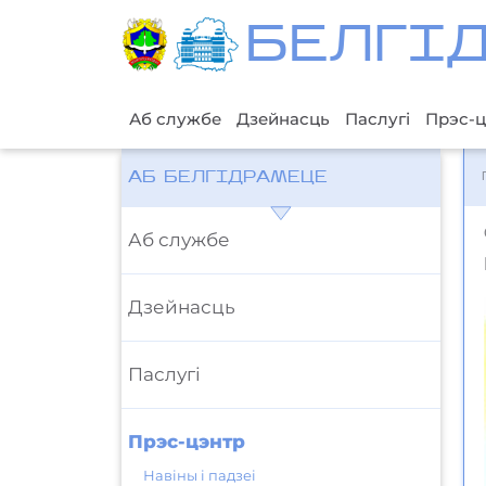
БЕЛГI
Аб службе
Дзейнасць
Паслугі
Прэс-ц
АБ БЕЛГІДРАМЕЦЕ
Аб службе
Дзейнасць
Паслугі
Прэс-цэнтр
Навіны і падзеі