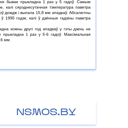
еня бывае прыкладна 1 раз у 5 гадоў. Самым
е, калі сярэднесутачная тэмпература паветра
шоў дождж і выпала 15,8 мм ападкаў. Абсалютны
ў 1995 годзе, калі ў дзённыя гадзіны паветра
адна кожны другі год ападкаў у гэты дзень не
 прыкладна 1 раз у 5-6 гадоў. Максімальная
,6 мм.
NSMOS.BY