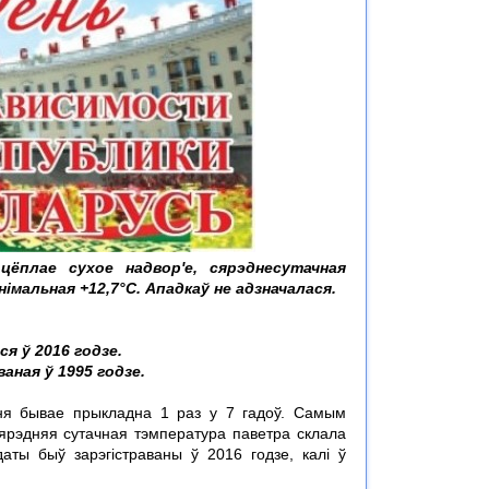
цёплае сухое надвор'е, сярэднесутачная
імальная +12,7°С. Ападкаў не адзначалася.
я ў 2016 годзе.
аная ў 1995 годзе.
ня бывае прыкладна 1 раз у 7 гадоў. Самым
ярэдняя сутачная тэмпература паветра склала
аты быў зарэгістраваны ў 2016 годзе, калі ў