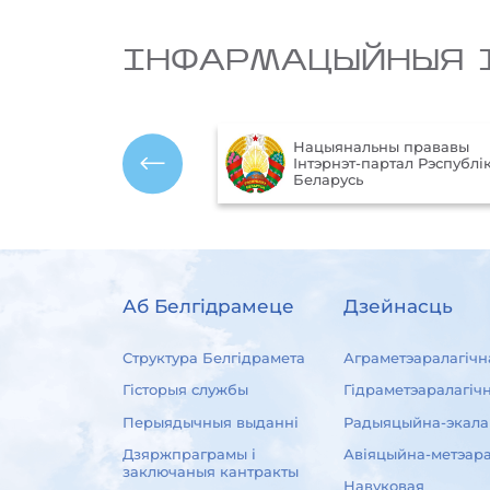
IНФАРМАЦЫЙНЫЯ 
Нацыянальны прававы
ўныя
Інтэрнэт-партал Рэспублік
 Рэспублікі Беларусь
Беларусь
Аб Белгідрамеце
Дзейнасць
Структура Белгідрамета
Аграметэаралагічн
Гісторыя службы
Гідраметэаралагіч
Перыядычныя выданні
Радыяцыйна-экала
Дзяржпраграмы і
Авіяцыйна-метэара
заключаныя кантракты
Навуковая