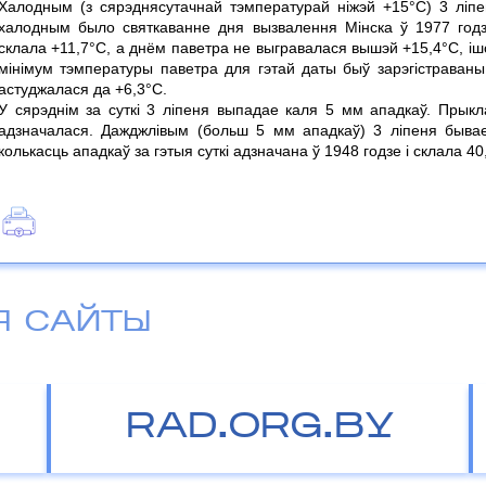
Халодным (з сярэднясутачнай тэмпературай ніжэй +15°С) 3 ліп
халодным было святкаванне дня вызвалення Мінска ў 1977 годз
склала +11,7°С, а днём паветра не выгравалася вышэй +15,4°С, і
мінімум тэмпературы паветра для гэтай даты быў зарэгістраваны 
астуджалася да +6,3°С.
У сярэднім за суткі 3 ліпеня выпадае каля 5 мм ападкаў. Прыкл
адзначалася. Дажджлівым (больш 5 мм ападкаў) 3 ліпеня бывае
колькасць ападкаў за гэтыя суткі адзначана ў 1948 годзе і склала 40
Я САЙТЫ
RAD.ORG.BY