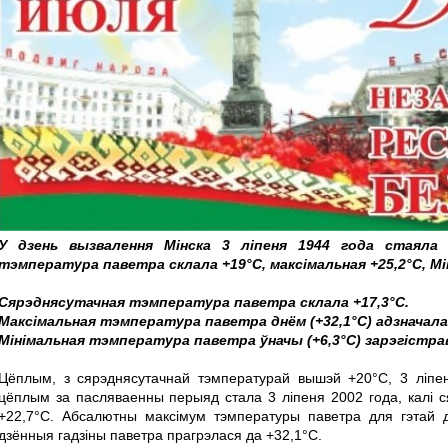
У дзень вызвалення Мінска 3 ліпеня 1944 года стаяла 
тэмпература паветра склала +19°С, максімальная +25,2°С, Мін
Сярэднясутачная тэмпература паветра склала +17,3°С.
Максімальная тэмпература паветра днём (+32,1°С) адзначалас
Мінімальная тэмпература паветра ўначы (+6,3°С) зарэгістрав
Цёплым, з сярэднясутачнай тэмпературай вышэй +20°С, 3 ліпе
цёплым за пасляваенны перыяд стала 3 ліпеня 2002 года, калі с
+22,7°С. Абсалютны максімум тэмпературы паветра для гэтай д
дзённыя гадзіны паветра прагрэлася да +32,1°С.