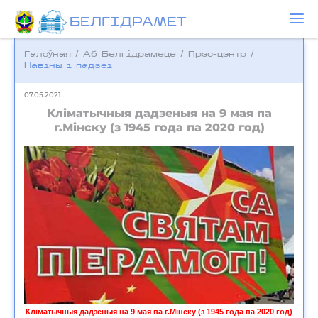
БЕЛГIДРAМЕТ
Галоўная
/
Аб Белгідрамеце
/
Прэс-цэнтр
/
Навіны і падзеі
07.05.2021
Кліматычныя дадзеныя на 9 мая па
г.Мінску (з 1945 года па 2020 год)
Кліматычныя дадзеныя на 9 мая па г.Мінску (з 1945 года па 2020 год)