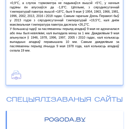
+0,9°С, а слупок тэрмометра не падымаўся вышэй +5°С, у начныя
гадзіны ён апускаўся да -1,8°С. Цёплымі, з сярэднясутачнай
тэмпературай паветра вышэй +18°С, былі 9 мая ў 1954, 1963, 1966, 1981,
1996, 2002, 2013, 2016 і 2018 гадах. Самым гарачым Дзень Перамогі быў
у 2013 годзе з сярэднясутачнай тэмпературай +19,5°С, калі днём
максімальная тэмпература паветра дасягала +26,2°С.
У большасці гадоў за пасляваенны перыяд ападкаў 9 мая не адзначалася
або яны былі невялікімі, калі выпадала менш за 1 мм. Дажджлівым 9 мая
апынулася ў 1946, 1978, 1996, 1997, 2005 і 2010 гадах, калі колькасць
выпадшых ападкаў перавышала 10 мм. Самым дажджлівым за
пасляваенны перыяд лічыцца 9 мая 1978 года, калі колькасць ападкаў
склала 19 мм.
СПЕЦЫЯЛІЗАВАНЫЯ САЙТЫ
POGODA.BY