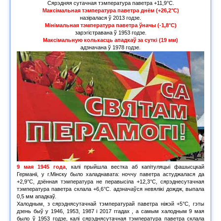
Сярэдняя сутачная тэмпература паветра +11,9°С.
Максімальная тэмпература паветра днём (+26,2°С)
назіралася ў 2013 годзе.
Мінімальная тэмпература паветра ўначы (-1,8°С)
зарэгістравана ў 1953 годзе.
Максімальную колькасць ападкаў за суткі (19 мм)
адзначана ў 1978 годзе.
9 мая 1945 года
, калі прыйшла вестка аб капітуляцыі фашысцкай
Германіі, у г.Мінску было халаднавата: ноччу паветра астуджалася да
+2,9°С, дзённая тэмпература не перавысіла +12,3°С, сярэднесутачная
тэмпература паветра склала +6,6°С. адзначаўся невялікі дождж, выпала
0,5 мм ападкаў.
Халодным, з сярэднясутачнай тэмпературай паветра ніжэй +5°С, гэты
дзень быў у 1946, 1953, 1987 і 2017 ггадах , а самым халодным 9 мая
было ў 1953 годзе, калі сярэднясутачная тэмпература паветра склала