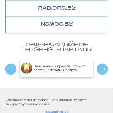
RAD.ORG.BY
NSMOS.BY
IНФАРМАЦЫЙНЫЯ
IНТЭРНЭТ-ПАРТАЛЫ
М
блікі
Нацыянальны прававы Інтэрнэт-
партал Рэспублікі Беларусь
Р
Кантакты
Рэжым працы:
Для забеспячэння зручнасці карыстальнікаў сайта
Панядзелак-пятніца:
Адрас:
220114, г. Мінск, пр.
выкарыстоўваюцца cookies
9.00-18.00
Незалежнасці, 110
Выхадныя дні: субота, нядзеля
Падрабязней
Прыёмная:
+375 17 373-22-31