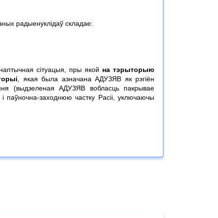
аных радыенуклідаў складае:
інаптычная сітуацыя, пры якой
на тэрыторыю
торыі
, якая была азначана АДУЗЯВ як рэгіён
ння (выдзеленая АДУЗЯВ вобласць пакрывае
і паўночна-заходнюю частку Расіі, уключаючы