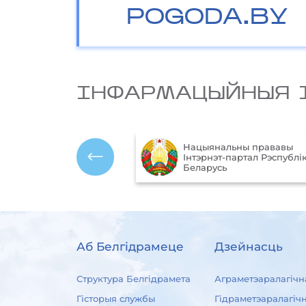
POGODA.BY
IНФАРМАЦЫЙНЫЯ 
Нацыянальны прававы
ўныя
Інтэрнэт-партал Рэспублік
 Рэспублікі Беларусь
Беларусь
Аб Белгідрамеце
Дзейнасць
Структура Белгідрамета
Аграметэаралагічн
Гісторыя службы
Гідраметэаралагіч