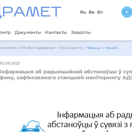
ДРAМЕТ
Ru
Be
En
энтр
Дакументы
Кантакты
Звароты
Галоўная
/
Аб Белгідрамеце
/
Прэс-цэнтр
/
Навіны і падзеі
30.06.2020
Інфармацыя аб радыяцыйнай абстаноўцы ў су
фону, зафіксаванага станцыяй маніторынгу А