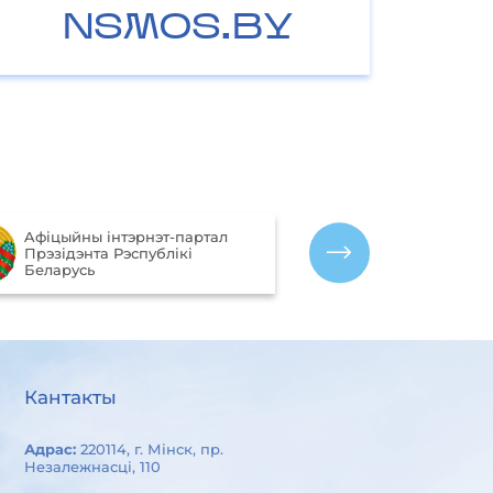
NSMOS.BY
Партал рэйтын
Aфiцыйны iнтэрнэт-партал
якасці аказан
Прэзiдэнта Рэспублiкi
арганізацыямі
Беларусь
Беларусь
Кантакты
Адрас:
220114, г. Мінск, пр.
Незалежнасці, 110