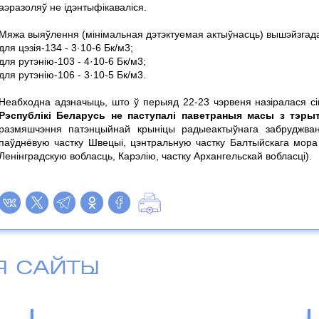
аэразоляў не ідэнтыфікаваліся.
Мяжа выяўлення (мінімальная дэтэктуемая актыўнасць) вышэйзгад
для цэзія-134 - 3·10-6 Бк/м3;
для рутэнію-103 - 4·10-6 Бк/м3;
для рутэнію-106 - 3·10-5 Бк/м3.
Неабходна адзначыць, што ў перыяд 22-23 чэрвеня назіралася с
Рэспублікі Беларусь не паступалі паветраныя масы з тэры
размяшчэння патэнцыйнай крыніцы радыеактыўнага забруджва
паўднёвую частку Швецыі, цэнтральную частку Балтыйскага мора 
Ленінградскую вобласць, Карэлію, частку Архангельскай вобласці).
Я САЙТЫ