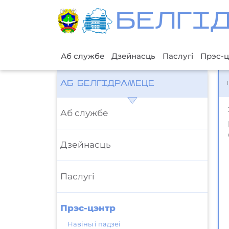
БЕЛГI
Аб службе
Дзейнасць
Паслугі
Прэс-ц
АБ БЕЛГІДРАМЕЦЕ
Аб службе
Дзейнасць
Паслугі
Прэс-цэнтр
Навіны і падзеі