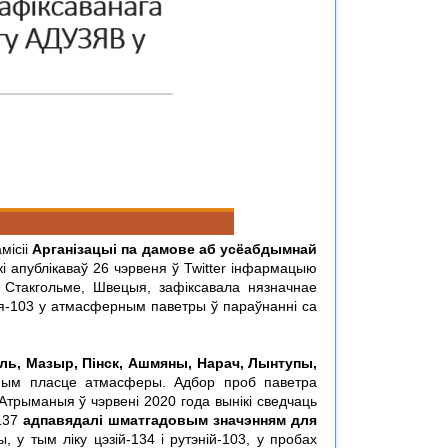
місіі
Арганізацыі па дамове аб усёабдымнай
кі апублікаваў 26 чэрвеня ў Twitter інфармацыю
Стакгольме, Швецыя, зафіксавала нязначнае
нія-103 у атмасферным паветры ў параўнанні са
мель, Мазыр, Пінск, Ашмяны, Нарач, Лынтупы,
ным пласце атмасферы. Адбор проб паветра
Атрыманыя ў чэрвені 2020 года вынікі сведчаць
-137
адпавядалі шматгадовым значэнням для
 у тым ліку цэзій-134 і рутэній-103, у пробах