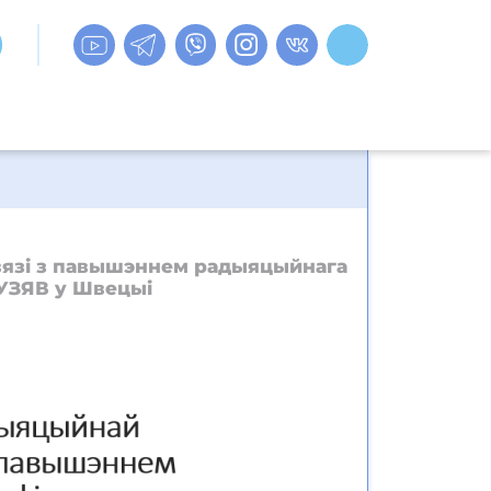
вязі з павышэннем радыяцыйнага
ДУЗЯВ y Швецыі