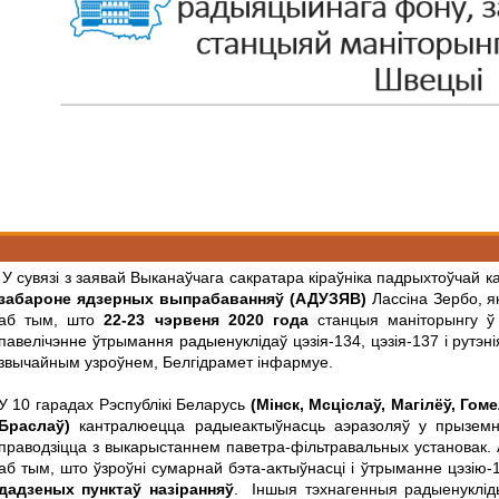
У сувязі з заявай Выканаўчага сакратара кіраўніка падрыхтоўчай ка
забароне ядзерных выпрабаванняў (АДУЗЯВ)
Лассіна Зербо, я
аб тым, што
22-23 чэрвеня 2020 года
станцыя маніторынгу ў 
павелічэнне ўтрымання радыенуклідаў цэзія-134, цэзія-137 і рутэ
звычайным узроўнем, Белгідрамет інфармуе.
У 10 гарадах Рэспублікі Беларусь
(Мінск, Мсціслаў, Магілёў, Го
Браслаў)
кантралюецца радыеактыўнасць аэразоляў у прызем
праводзіцца з выкарыстаннем паветра-фільтравальных установак. 
аб тым, што ўзроўні сумарнай бэта-актыўнасці і ўтрыманне цэзію
дадзеных пунктаў назіранняў
. Іншыя тэхнагенныя радыенукліды,