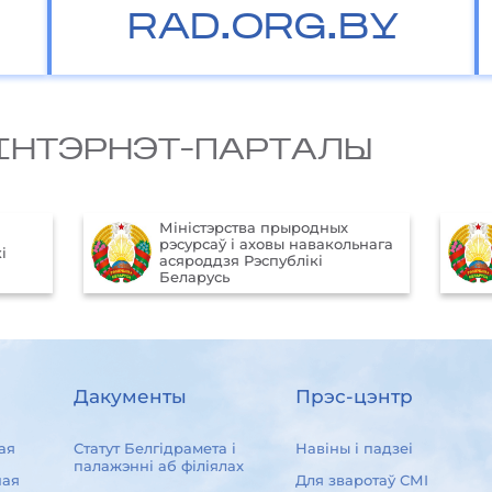
RAD.ORG.BY
IНТЭРНЭТ-ПАРТАЛЫ
Міністэрства прыродных
рэсурсаў і аховы навакольнага
і
асяроддзя Рэспублікі
Беларусь
Дакументы
Прэс-цэнтр
ая
Статут Белгідрамета і
Навіны і падзеі
палажэнні аб філіялах
ная
Для зваротаў СМІ