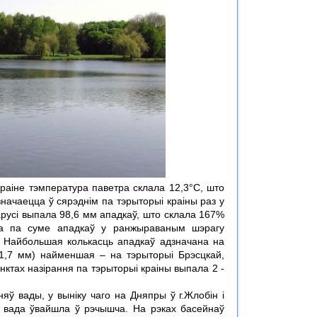
раіне тэмпература паветра склала 12,3°С, што
значаецца ў сярэднім па тэрыторыі краіны раз у
ларусі выпала 98,6 мм ападкаў, што склала 167%
ца па суме ападкаў у ранжыраваным шэрагу
. Найбольшая колькасць ападкаў адзначана на
111,7 мм) найменшая – на тэрыторыі Брэсцкай,
нктах назірання па тэрыторыі краіны выпала 2 -
яў вады, у выніку чаго на Дняпры ў г.Жлобін і
ць вада ўвайшла ў рэчышча. На рэках басейнаў