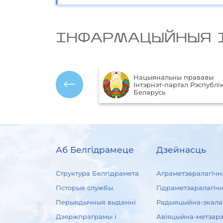
IНФАРМАЦЫЙНЫЯ 
Нацыянальны прававы
Інтэрнэт-партал Рэспублікі
Беларусь
Аб Белгідрамеце
Дзейнасць
Структура Белгідрамета
Аграметэаралагічн
Гісторыя службы
Гідраметэаралагіч
Перыядычныя выданні
Радыяцыйна-экала
Дзяржпраграмы і
Авіяцыйна-метэара