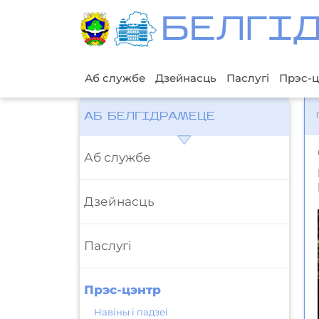
БЕЛГI
Аб службе
Дзейнасць
Паслугі
Прэс-ц
АБ БЕЛГІДРАМЕЦЕ
Аб службе
Дзейнасць
Паслугі
Прэс-цэнтр
Навіны і падзеі