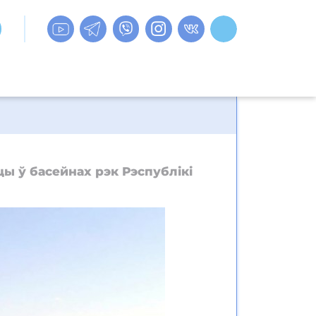
ы ў басейнах рэк Рэспублікі