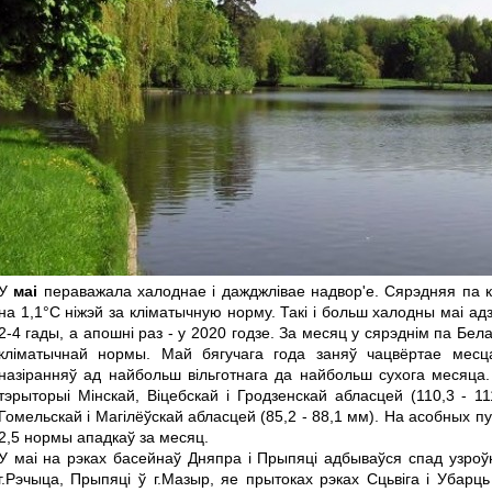
У
маі
пераважала халоднае і дажджлівае надвор'е. Сярэдняя па к
на 1,1°С ніжэй за кліматычную норму. Такі і больш халодны маі ад
2-4 гады, а апошні раз - у 2020 годзе. За месяц у сярэднім па Бе
кліматычнай нормы. Май бягучага года заняў чацвёртае мес
назіранняў ад найбольш вільготнага да найбольш сухога месяца
тэрыторыі Мінскай, Віцебскай і Гродзенскай абласцей (110,3 - 
Гомельскай і Магілёўскай абласцей (85,2 - 88,1 мм). На асобных пу
2,5 нормы ападкаў за месяц.
У маі на рэках басейнаў Дняпра і Прыпяці адбываўся спад узроўн
г.Рэчыца, Прыпяці ў г.Мазыр, яе прытоках рэках Сцьвіга і Убар