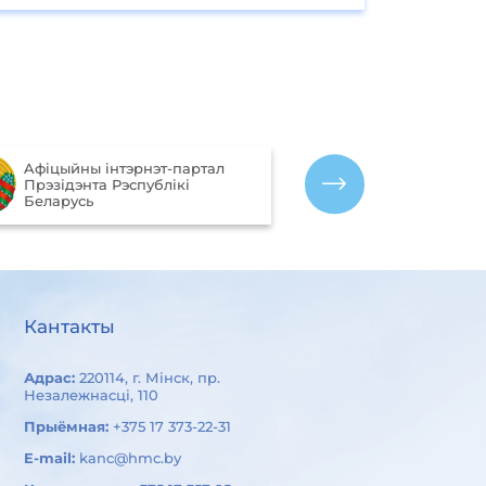
Партал рэйтынгавай ацэнкі
эт-партал
якасці аказання паслуг
блiкi
арганізацыямі Рэспублікі
Беларусь
Кантакты
Адрас:
220114, г. Мінск, пр.
Незалежнасці, 110
Прыёмная:
+375 17 373-22-31
E-mail:
kanc@hmc.by