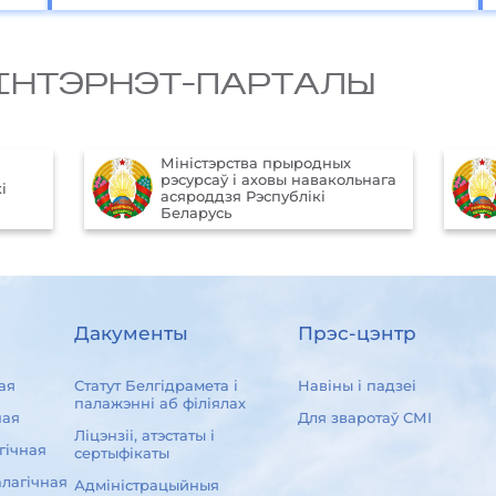
IНТЭРНЭТ-ПАРТАЛЫ
Міністэрства прыродных
Aфiцыйны iнтэрн
рэсурсаў і аховы навакольнага
Прэзiдэнта Рэспу
асяроддзя Рэспублікі
Беларусь
Беларусь
Дакументы
Прэс-цэнтр
ая
Статут Белгідрамета і
Навіны і падзеі
палажэнні аб філіялах
ная
Для зваротаў СМІ
Ліцэнзіі, атэстаты і
гічная
сертыфікаты
лагічная
Адміністрацыйныя