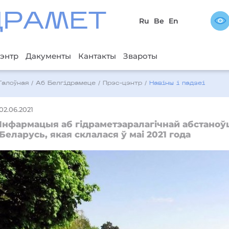
ДРAМЕТ
Ru
Be
En
энтр
Дакументы
Кантакты
Звароты
Галоўная
/
Аб Белгідрамеце
/
Прэс-цэнтр
/
Навіны і падзеі
02.06.2021
Інфармацыя аб гідраметэаралагічнай абстаноўц
Беларусь, якая склалася ў маі 2021 года