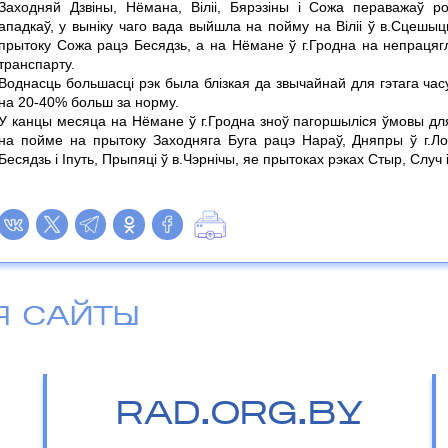
Заходняй Дзвіны, Нёмана, Віліі, Бярэзіны і Сожа пераважаў 
ападкаў, у выніку чаго вада выйшла на пойму на Віліі ў в.Сцешыц
прытоку Сожа рацэ Бесядзь, а на Нёмане ў г.Гродна на непраця
транспарту.
Воднасць большасці рэк была блізкая да звычайнай для гэтага часу 
на 20-40% больш за норму.
У канцы месяца на Нёмане ў г.Гродна зноў пагоршыліся ўмовы для
на пойме на прытоку Заходняга Буга рацэ Нараў, Дняпры ў г.Лое
Бесядзь і Іпуть, Прыпяці ў в.Чэрнічы, яе прытоках рэках Стыр, Случ і
Я САЙТЫ
RAD.ORG.BY