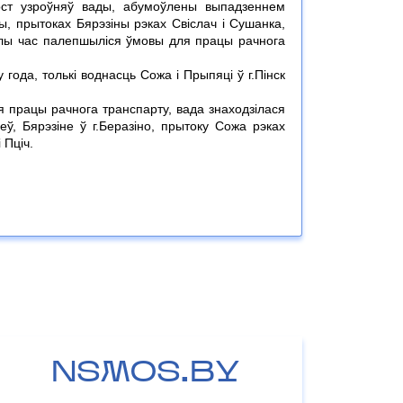
рост узроўняў вады, абумоўлены выпадзеннем
ы, прытоках Бярэзіны рэках Свіслач і Сушанка,
глы час палепшыліся ўмовы для працы рачнога
года, толькі воднасць Сожа і Прыпяці ў г.Пінск
 працы рачнога транспарту, вада знаходзілася
ў, Бярэзіне ў г.Беразіно, прытоку Сожа рэках
 Пціч.
NSMOS.BY