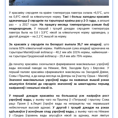
У красавіку сярэдняя па краіне тэмпература паветра склала +6,5°С, што
на 0,8°С ніжэй за кліматычную норму.
Такі і больш халодны красавік
адзначаецца ў сярэднім па тэрыторыі краіны раз у 2-3 гады
, а апошні
раз – у 2017 годзе.
На працягу месяца тэмпературны рэжым быў
неаднародным.
У першай і трэцяй дэкадах сярэдняя тэмпература
паветра была на 0,6 і 3,9°С ніжэй за кліматычную норму адпаведна, у
другой дэкадзе – на 2,1°С вышэй за норму.
За красавік у сярэднім па Беларусі выпала 35,7 мм ападкаў
, што
склала 92% кліматычнай нормы. Найбольшая сума ападкаў адзначана на
тэрыторыі Магілёўскай вобласці – 40,2 мм або 101% нормы, найменшая -
на тэрыторыі Гродзенскай вобласці – 29,4 мм або 75% нормы.
Да пачатку красавіка скончылася фарміраванне максімальных узроўняў
вады вясновай паводкі на Нёмане, Віліі, Заходнім Бугу і Бярэзіне. У
першай палове красавіка сфармаваліся максімумы на Заходняй Дзвіне,
Сожы і Прыпяці, а да канца месяца на Дняпры на ўчастку Орша – Магілёў.
Значэнні максімальных узроўняў вады на названых вышэй рэках
апынуліся блізкімі да сярэдніх значэнняў за шматгадовы перыяд
назіранняў і некалькі ніжэй іх.
У першай дэкадзе красавіка на большасці рэк назіраўся рост
узроўняў вады,
у выніку чаго на Прыпяці ў г.Петрыкаў і прытоку Сожа
рацэ Проня ў в.Ляцягі ўзроўні вады на непрацяглы час перавышалі
небяспечныя высокія адзнакі.
У другой і трэцяй дэкадзе на рэках
адбываўся ў асноўным спад узроўняў вады,
у выніку чаго на Нёмане
ў г.Гродна ўзровень вады апусціўся ніжэй за адзнаку, якая лімітуе