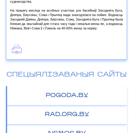
суднаходства.
На працягу месяца на асобных участках рэк басейнаў Заходняга Буга,
Дняпра, Бярэзіны, Сожа і Прыпяці вада знаходзілася на пойме. Воднасць
Заходняй Дзвіны, Дняпра, Бярэзіны, Сожа, Заходняга Буга і Прыпяці была
блізкая да звычайнай для гэтага часу года і некалькі менш яе, а воднасць
Нёмана, Віліі і Сожа ў г.Гомель на 40-60% менш за норму.
СПЕЦЫЯЛІЗАВАНЫЯ САЙТЫ
POGODA.BY
RAD.ORG.BY