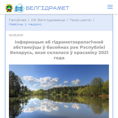
БЕЛГIДРAМЕТ
Галоўная
/
Аб Белгідрамеце
/
Прэс-цэнтр
/
Навіны і падзеі
04.05.2021
Інфармацыя аб гідраметэаралагічнай
абстаноўцы ў басейнах рэк Рэспублікі
Беларусь, якая склалася ў красавіку 2021
года