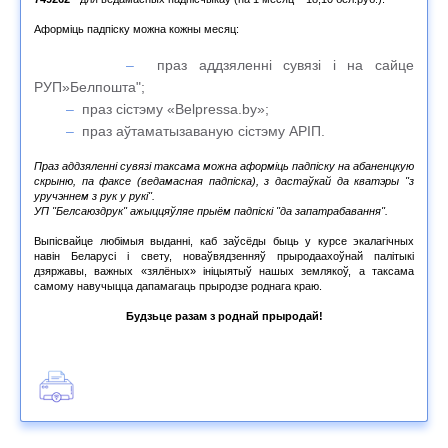
Аформіць падпіску можна кожны месяц:
праз аддзяленні сувязі і на сайце
РУП»Белпошта";
праз сістэму «Belpressa.by»;
праз аўтаматызаваную сістэму АРІП.
Праз аддзяленні сувязі таксама можна аформіць падпіску на абаненцкую
скрыню, па факсе (ведамасная падпіска), з дастаўкай да кватэры "з
уручэннем з рук у рукі".
УП "Белсаюздрук" ажыццяўляе прыём падпіскі "да запатрабавання".
Выпісвайце любімыя выданні, каб заўсёды быць у курсе экалагічных
навін Беларусі і свету, новаўвядзенняў прыродаахоўнай палітыкі
дзяржавы, важных «зялёных» ініцыятыў нашых землякоў, а таксама
самому навучыцца дапамагаць прыродзе роднага краю.
Будзьце разам з роднай прыродай!