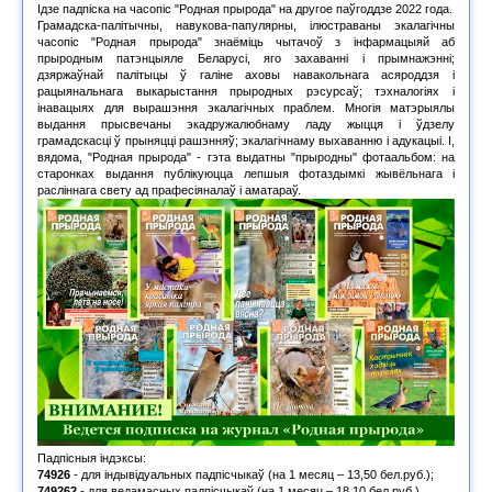
Ідзе падпіска на часопіс "Родная прырода" на другое паўгоддзе 2022 года.
Грамадска-палітычны, навукова-папулярны, ілюстраваны экалагічны
часопіс "Родная прырода" знаёміць чытачоў з інфармацыяй аб
прыродным патэнцыяле Беларусі, яго захаванні і прымнажэнні;
дзяржаўнай палітыцы ў галіне аховы навакольнага асяроддзя і
рацыянальнага выкарыстання прыродных рэсурсаў; тэхналогіях і
інавацыях для вырашэння экалагічных праблем. Многія матэрыялы
выдання прысвечаны экадружалюбнаму ладу жыцця і ўдзелу
грамадскасці ў прыняцці рашэнняў; экалагічнаму выхаванню і адукацыі. І,
вядома, "Родная прырода" - гэта выдатны "прыродны" фотаальбом: на
старонках выдання публікуюцца лепшыя фотаздымкі жывёльнага і
расліннага свету ад прафесіяналаў і аматараў.
Падпісныя індэксы:
74926
- для індывідуальных падпісчыкаў (на 1 месяц – 13,50 бел.руб.);
749262
- для ведамасных падпісчыкаў (на 1 месяц – 18,10 бел.руб.).