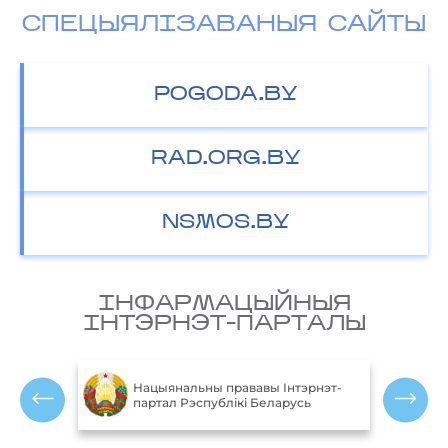
СПЕЦЫЯЛІЗАВАНЫЯ САЙТЫ
POGODA.BY
RAD.ORG.BY
NSMOS.BY
IНФАРМАЦЫЙНЫЯ
IНТЭРНЭТ-ПАРТАЛЫ
М
блікі
Нацыянальны прававы Інтэрнэт-
партал Рэспублікі Беларусь
Р