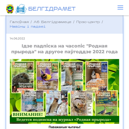
БЕЛГIДРAМЕТ
Галоўная
/
Аб Белгідрамеце
/
Прэс-цэнтр
/
Навіны і падзеі
14.06.2022
Ідзе падпіска на часопіс "Родная
прырода" на другое паўгоддзе 2022 года
Паважаныя чытачы!