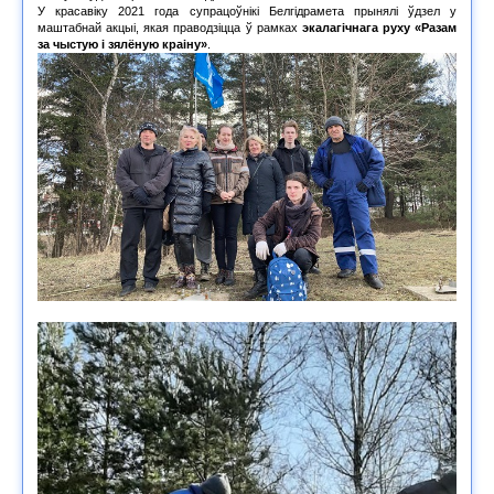
У красавіку 2021 года супрацоўнікі Белгідрамета прынялі ўдзел у
маштабнай акцыі, якая праводзіцца ў рамках
экалагічнага руху
«Разам
за чыстую і зялёную краіну»
.