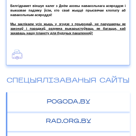
Белгідрамет віншуе калег з Днём аховы навакольнага асяроддзя і
выказвае падзяку ўсім, хто сваё жыццё прысвячае клопату аб
навакольным асяроддзі!
Мы заклікаем усіх жыць у згодзе з прыродай, не парушаючы яе
законаў і парадкаў, разумна выкарыстоўваць яе багацце, каб
захаваць нашу планету для будучых пакаленняў!
СПЕЦЫЯЛІЗАВАНЫЯ САЙТЫ
POGODA.BY
RAD.ORG.BY