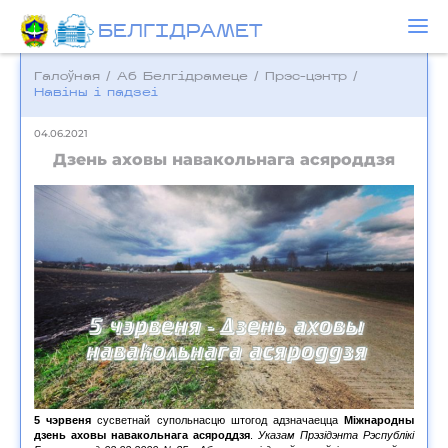
БЕЛГIДРAМЕТ
Галоўная
/
Аб Белгідрамеце
/
Прэс-цэнтр
/
Навіны і падзеі
04.06.2021
Дзень аховы навакольнага асяроддзя
5 чэрвеня
сусветнай супольнасцю штогод адзначаецца
Міжнародны
дзень аховы навакольнага асяроддзя
.
Указам Прэзідэнта Рэспублікі