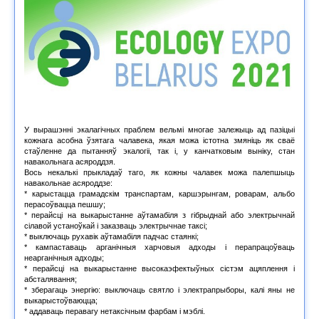
У вырашэнні экалагічных праблем вельмі многае залежыць ад пазіцыі
кожнага асобна ўзятага чалавека, якая можа істотна змяніць як сваё
стаўленне да пытанняў экалогіі, так і, у канчатковым выніку, стан
навакольнага асяроддзя.
Вось некалькі прыкладаў таго, як кожны чалавек можа палепшыць
навакольнае асяроддзе:
* карыстацца грамадскім транспартам, каршэрынгам, роварам, альбо
перасоўвацца пешшу;
* перайсці на выкарыстанне аўтамабіля з гібрыднай або электрычнай
сілавой устаноўкай і заказваць электрычнае таксі;
* выключаць рухавік аўтамабіля падчас стаянкі;
* кампаставаць арганічныя харчовыя адходы і перапрацоўваць
неарганічныя адходы;
* перайсці на выкарыстанне высокаэфектыўных сістэм ацяплення і
абсталявання;
* зберагаць энергію: выключаць святло і электрапрыборы, калі яны не
выкарыстоўваюцца;
* аддаваць перавагу нетаксічным фарбам і мэблі.