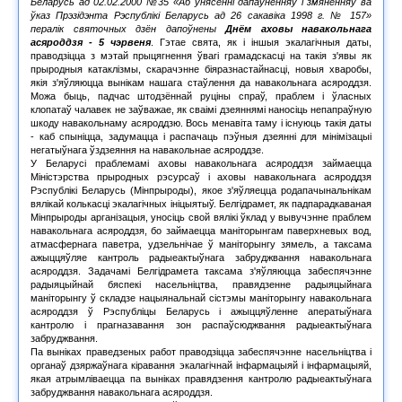
Беларусь ад 02.02.2000 №35 «Аб унясенні дапаўненняў і змяненняў ва
ўказ Прэзідэнта Рэспублікі Беларусь ад 26 сакавіка 1998 г. № 157»
пералік святочных дзён дапоўнены
Днём аховы навакольнага
асяроддзя - 5 чэрвеня
. Гэтае свята, як і іншыя экалагічныя даты,
праводзіцца з мэтай прыцягнення ўвагі грамадскасці на такія з'явы як
прыродныя катаклізмы, скарачэнне біяразнастайнасці, новыя хваробы,
якія з'яўляюцца вынікам нашага стаўлення да навакольнага асяроддзя.
Можа быць, падчас штодзённай руціны спраў, праблем і ўласных
клопатаў чалавек не заўважае, як сваімі дзеяннямі наносіць непапраўную
шкоду навакольнаму асяроддзю. Вось менавіта таму і існуюць такія даты
- каб спыніцца, задумацца і распачаць пэўныя дзеянні для мінімізацыі
негатыўнага ўздзеяння на навакольнае асяроддзе.
У Беларусі праблемамі аховы навакольнага асяроддзя займаецца
Міністэрства прыродных рэсурсаў і аховы навакольнага асяроддзя
Рэспублікі Беларусь (Мінпрыроды), якое з'яўляецца родапачынальнікам
вялікай колькасці экалагічных ініцыятыў. Белгідрамет, як падпарадкаваная
Мінпрыроды арганізацыя, уносіць свой вялікі ўклад у вывучэнне праблем
навакольнага асяроддзя, бо займаецца маніторынгам паверхневых вод,
атмасфернага паветра, удзельнічае ў маніторынгу зямель, а таксама
ажыццяўляе кантроль радыеактыўнага забруджвання навакольнага
асяроддзя. Задачамі Белгідрамета таксама з'яўляюцца забеспячэнне
радыяцыйнай бяспекі насельніцтва, правядзенне радыяцыйнага
маніторынгу ў складзе нацыянальнай сістэмы маніторынгу навакольнага
асяроддзя ў Рэспубліцы Беларусь і ажыццяўленне аператыўнага
кантролю і прагназавання зон распаўсюджвання радыеактыўнага
забруджвання.
Па выніках праведзеных работ праводзіцца забеспячэнне насельніцтва і
органаў дзяржаўнага кіравання экалагічнай інфармацыяй і інфармацыяй,
якая атрымліваецца па выніках правядзення кантролю радыеактыўнага
забруджвання навакольнага асяроддзя.