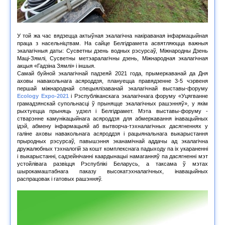
У той жа час вядзецца актыўная экалагічна накіраваная інфармацыйная
праца з насельніцтвам. На сайце Белгідрамета асвятляюцца важныя
экалагічныя даты: Сусветны дзень водных рэсурсаў, Міжнародны Дзень
Маці-Зямлі, Сусветны метэаралагічны дзень, Міжнародная экалагічная
акцыя «Гадзіна Зямлі» і іншыя.
Самай буйной экалагічнай падзеяй 2021 года, прымеркаванай да Дня
аховы навакольнага асяроддзя, плануецца правядзенне 3-5 чэрвеня
першай міжнароднай спецыялізаванай экалагічнай выставы-форуму
Ecology Expo-2021
і Рэспубліканскага экалагічнага форуму «Уцягванне
грамадзянскай супольнасці ў прыняцце экалагічных рашэнняў», у якім
рыхтуецца прыняць удзел і Белгідрамет. Мэта выставы-форуму -
стварэнне камунікацыйнага асяроддзя для абмеркавання інавацыйных
ідэй, абмену інфармацыяй аб вытворча-тэхналагічных дасягненнях у
галіне аховы навакольнага асяроддзя і рацыянальнага выкарыстання
прыродных рэсурсаў, павышэння эканамічнай аддачы ад экалагічна
дружалюбных тэхналогій за кошт комплекснага падыходу па іх укараненні
і выкарыстанні, садзейнічанні каардынацыі намаганняў па дасягненні мэт
устойлівага развіцця Рэспублікі Беларусь, а таксама ў мэтах
шырокамаштабнага паказу высокатэхналагічных, інавацыйных
распрацовак і гатовых рашэнняў.