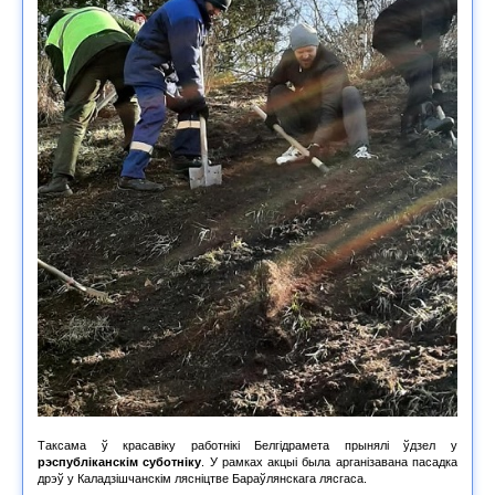
Таксама ў красавіку работнікі Белгідрамета прынялі ўдзел у
рэспубліканскім суботніку
. У рамках акцыі была арганізавана пасадка
дрэў у Каладзішчанскім лясніцтве Бараўлянскага лясгаса.