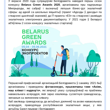
У верасні 2020 года супрацоўнікі Белгідрамета наведалі першы сезон
конкурсу
Belarus Green Awards 2020
, арганізаваны пры падтрымцы
Мінпрыроды, які сабраў і вызначыў лепшыя бізнес-ідэі экалагічнай
сферы: ад адной са школьных ініцыятыў (праект «Адходы ў даходы» па
стварэнні цыклічнай эканомікі) да IT-праекта «Е3» па стварэнні і развіццю
экалагічнага электроннага дакументаабароту. У 2021 годзе ў Беларусі
аб'яўлены 2 сезон конкурсу экалагічных стартапаў.
Першаснай прафсаюзнай арганізацыяй Белгідрамета ў сакавіку 2021 быў
арганізаваны і праведзены
фотаконкурс, прысвечаны тэме «Акіян,
наш клімат і надвор'е»
, які звярнуў увагу супрацоўнікаў на праблемы
навакольнага асяроддзя, якія зараз хвалююць сусветную грамадскасць,
звязаныя са змяненнем клімату.
Каб заклікаць грамадскасць да актыўных дзеянняў па ахове навакольнага
асяроддзя, праводзяцца рэспубліканскія экалагічныя акцыі, у якіх
актыўны ўдзел прымае і Белгідрамет.