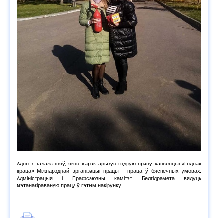
Адно з палажэнняў, якое характарызуе годную працу канвенцыі «Годная
праца» Міжнароднай арганізацыі працы – праца ў бяспечных умовах.
Адміністрацыя і Прафсаюзны камітэт Белгідрамета вядуць
мэтанакіраваную працу ў гэтым накірунку.