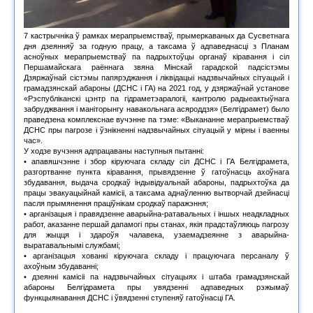
7 кастрычніка ў рамках мерапрыемстваў, прымеркаваных да Сусветнага
дня дзеянняў за годную працу, а таксама ў адпаведнасці з Планам
асноўных мерапрыемстваў па падрыхтоўцы органаў кіравання і сіл
Першамайскага раённага звяна Мінскай гарадской падсістэмы
Дзяржаўнай сістэмы папярэджання і ліквідацыі надзвычайных сітуацый і
грамадзянскай абароны (ДСНС і ГА) на 2021 год, у дзяржаўнай установе
«Рэспубліканскі цэнтр па гідраметэаралогіі, кантролю радыеактыўнага
забруджвання і маніторынгу навакольнага асяроддзя» (Белгідрамет) было
праведзена комплекснае вучэнне па тэме: «Выкананне мерапрыемстваў
ДСНС пры пагрозе і ўзнікненні надзвычайных сітуацый у мiрны i ваенны
час».
У ходзе вучэння адпрацаваны наступныя пытанні:
• апавяшчэнне і збор кіруючага складу сіл ДСНС і ГА Белгідрамета,
разгортванне пункта кіравання, прывядзенне ў гатоўнасць ахоўнага
збудавання, выдача сродкаў індывідуальнай абароны, падрыхтоўка да
працы эвакуацыйнай камісіі, а таксама аднаўленню вытворчай дзейнасці
пасля прымянення праціўнікам сродкаў паражэння;
• арганізацыя і правядзенне аварыйна-ратавальных і іншых неадкладных
работ, аказанне першай дапамогі пры станах, якія прадстаўляюць пагрозу
для жыцця і здароўя чалавека, узаемадзеянне з аварыйна-
выратавальнымі службамі;
• арганізацыя хованкі кіруючага складу і працуючага персаналу ў
ахоўным збудаванні;
• дзеянні камісіі па надзвычайных сітуацыях і штаба грамадзянскай
абароны Белгідрамета пры увядзенні адпаведных рэжымаў
функцыянавання ДСНС і ўвядзенні ступеняў гатоўнасці ГА.