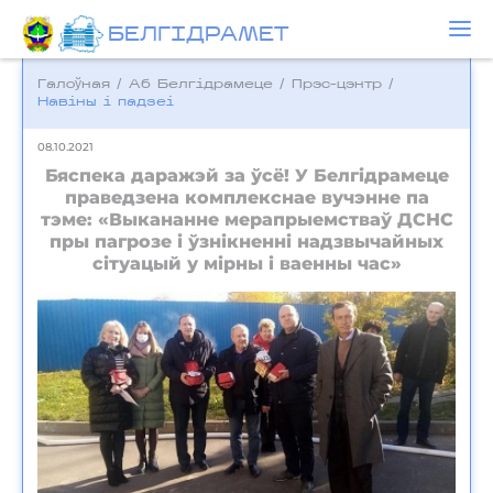
БЕЛГIДРAМЕТ
Галоўная
/
Аб Белгідрамеце
/
Прэс-цэнтр
/
Навіны і падзеі
08.10.2021
Бяспека даражэй за ўсё! У Белгідрамеце
праведзена комплекснае вучэнне па
тэме: «Выкананне мерапрыемстваў ДСНС
пры пагрозе і ўзнікненні надзвычайных
сітуацый у мiрны i ваенны час»