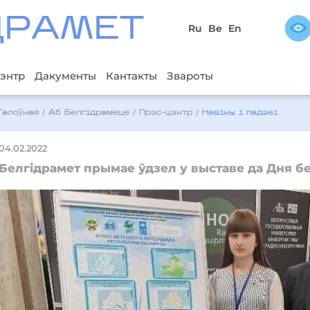
ДРAМЕТ
Ru
Be
En
энтр
Дакументы
Кантакты
Звароты
Галоўная
/
Аб Белгідрамеце
/
Прэс-цэнтр
/
Навіны і падзеі
04.02.2022
Белгідрамет прымае ўдзел у выставе да Дня б