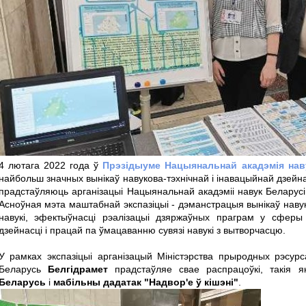
4 лютага 2022 года ў
Прэзідыуме Нацыянальнай акадэмія нав
найбольш значных вынікаў навукова-тэхнічнай і інавацыйнай дзейнас
прадстаўляюць арганізацыі Нацыянальнай акадэміі навук Беларусі,
Асноўная мэта маштабнай экспазіцыі - дэманстрацыя вынікаў наву
навукі, эфектыўнасці рэалізацыі дзяржаўных праграм у сферы 
дзейнасці і працай па ўмацаванню сувязі навукі з вытворчасцю.
У рамках экспазіцыі арганізацый Міністэрства прыродных рэсурс
Беларусь
Белгідрамет
прадстаўляе свае распрацоўкі, такія 
Беларусь
і
мабільны дадатак "Надвор'е ў кішэні"
.