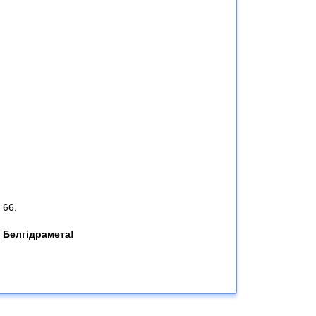
 66.
 Белгідрамета!