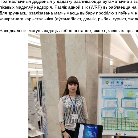
Прагнастычныя дадзеныя ў дадатку разлічваюцца аўтаматычна з в
лікавых мадэляў надвор'я. Разлік адной з іх (WRF) вырабляецца на
Для зручнасці рэалізавана магчымасць выбару профілю з пэўным н
канкрэтнага карыстальніка (аўтамабіліст, дачнік, рыбак, турыст, экола
Наведвальнікі могуць задаць любое пытанне, якое цікавіць іх пры а