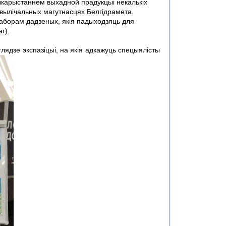
ыкарыстаннем выхадной прадукцыі некалькіх
 вылічальных магутнасцях Белгідрамета.
аборам дадзеных, якія падыходзяць для
г).
глядзе экспазіцыі, на якія адкажуць спецыялісты