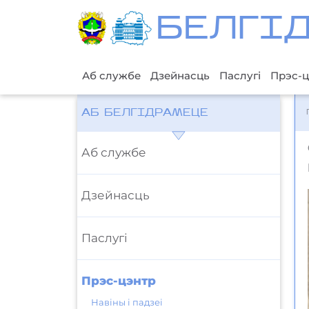
БЕЛГI
Аб службе
Дзейнасць
Паслугі
Прэс-ц
АБ БЕЛГІДРАМЕЦЕ
Аб службе
Дзейнасць
Паслугі
Прэс-цэнтр
Навіны і падзеі