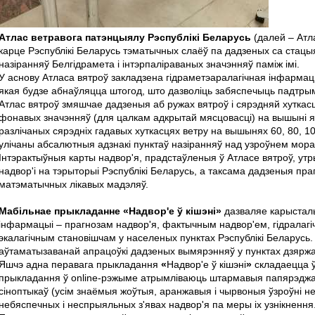
Атлас ветравога патэнцыялу Рэспублікі Беларусь
(далей – Атл
карце Рэспублікі Беларусь тэматычных слаёў па дадзеных са стац
назіранняў Белгідрамета і інтэрпаліраваных значэнняў паміж імі.
У аснову Атласа вятроў закладзена гідраметэаралагічная інфармац
якая будзе абнаўляцца штогод, што дазволіць забяспечыць падтры
Атлас вятроў змяшчае дадзеныя аб ружах вятроў і сярэдняй хуткас
фонавых значэнняў (для цалкам адкрытай мясцовасці) на вышыні я
разлічаных сярэдніх гадавых хуткасцях ветру на вышынях 60, 80, 100
улічаны абсалютныя адзнакі пунктаў назіранняў над узроўнем мора
Інтэрактыўныя карты надвор'я, прадстаўленыя ў Атласе вятроў, у
надвор'і на тэрыторыі Рэспублікі Беларусь, а таксама дадзеныя пра
матэматычных лікавых мадэляў.
Мабільнае прыкладанне «Надвор'е ў кішэні»
дазваляе карысталь
інфармацыі – прагнозам надвор'я, фактычным надвор'ем, гідралаг
экалагічным становішчам у населеных пунктах Рэспублікі Беларусь
аўтаматызаванай апрацоўкі дадзеных вымярэнняў у пунктах дзяржаў
Яшчэ адна перавага прыкладання
«
Надвор'е ў кішэні
»
складаецца ў
прыкладання ў online-рэжыме атрымліваюць штармавыя папярэджан
сіноптыкаў (усім знаёмыя жоўтыя, аранжавыя і чырвоныя ўзроўні н
небяспечных і неспрыяльных з'явах надвор'я па меры іх узнікнення