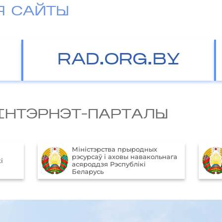
Я САЙТЫ
RAD.ORG.BY
IНТЭРНЭТ-ПАРТАЛЫ
Aфiцыйны iнтэрнэт-партал
ьнага
Прэзiдэнта Рэспублiкi
Беларусь