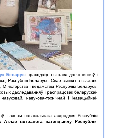
ук Беларус
і праходзіць выстава дасягненняў і
ці Рэспублікі Беларусь. Свае вынікі на выставе
 Міністэрства і ведамствы Рэспублікі Беларусь.
ковых даследаванняў і распрацовак беларускай
навуковай, навукова-тэхнічнай і інавацыйнай
аў і аховы навакольнага асяроддзя Рэспублікі
як
Атлас ветравога патэнцыялу Рэспублікі