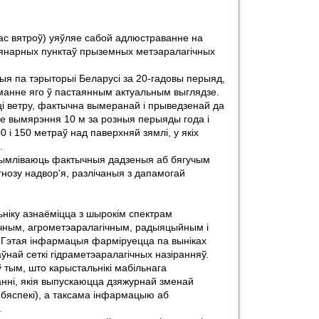
ас вятроў) уяўляе сабой адлюстраванне на
ыянарных пунктаў прыземных метэаралагічных
ыя па тэрыторыі Беларусі за 20-гадовы перыяд,
манне яго ў пастаянным актуальным выглядзе.
ці ветру, фактычна вымеранай і прыведзенай да
е вымярэння 10 м за розныя перыяды года і
 і 150 метраў над паверхняй зямлі, у якіх
.
трымліваюць фактычныя дадзеныя аб бягучым
гнозу надвор'я, разлічаныя з дапамогай
ніку азнаёміцца з шырокім спектрам
ічным, агрометэаралагічным, радыяцыйным і
. Гэтая інфармацыя фарміруецца па выніках
най сеткі гідраметэаралагічных назіранняў.
 тым, што карыстальнікі мабільнага
ні, якія выпускаюцца дзяжурнай зменай
ебяспекі), а таксама інфармацыю аб
.