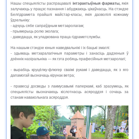
Нашы спецыялісты распрацавалі
інтэрактыўныя фарматы,
якія
залучаюць у працэс пазнання і абуджаюць цікаўнасць. На стэндзе
Белгідрамета прайшлі майстар-класы, якія дазволілі кожнаму
ўдзельніку:
- адчуць сябе сапраўдным метэаролагам;
- прымерыць ролю эколага;
- даведацца, як уладкована праца гідраметслужбы.
На нашым стэндзе юныя наведвальнікі і іх бацькі змаглі:
- здымаць метэаралагічныя параметры і занасіць дадзеныя ў
дзённік назіральніка — як гэта робяць прафесійныя метэаролагі;
- вырабіць круцёлку-флюгер сваімі рукамі і даведацца, як з яго
дапамогай вызначаць кірунак ветра;
- правесці досведы з лакмусавымі паперкамі, каб зразумець, як
спецыялісты вызначаюць кіслотнасць асяроддзя і сочаць за
станам навакольнага асяроддзя.