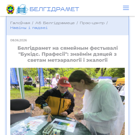
БЕЛГIДРAМЕТ
Галоўная
/
Аб Белгідрамеце
/
Прэс-цэнтр
/
Навіны і падзеі
08.06.2026
Белгідрамет на сямейным фестывалі
"Букідс. Прафесіі": знаёмім дзяцей з
светам метэаралогіі і экалогіі