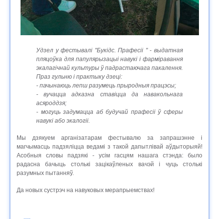
Удзел у фестывалі "Букідс. Прафесіі " - выдатная
пляцоўка для папулярызацыі навукі і фарміравання
экалагічнай культуры ў падрастаючага пакалення.
Праз гульню і практыку дзеці:
- пачынаюць лепш разумець прыродныя працэсы;
- вучацца адказна ставіцца да навакольнага
асяроддзя;
- могуць задумацца аб будучай прафесіі ў сферы
навукі або экалогіі.
Мы дзякуем арганізатарам фестывалю за запрашэнне і
магчымасць падзяліцца ведамі з такой дапытлівай аўдыторыяй!
Асобныя словы падзякі - усім гасцям нашага стэнда: было
радасна бачыць столькі зацікаўленых вачэй і чуць столькі
разумных пытанняў.
Да новых сустрэч на навуковых мерапрыемствах!