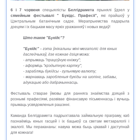
6 і 7 чэрвеня
спецыялісты
Белгідрамета
прынялі ўдзел у
сямейным фестывалі " Букідс. Прафесіі",
які прайшоў у
Цэнтральным батанічным садзе. Мерапрыемства падарыла
дзецям і іх бацькам масу яркіх уражанняў і новых ведаў!
Што такое "Букідс"?
"Букідс" -
гэта ўнікальны міні-мегаполіс для юных
даследчыкаў, дзе кожнае дзіця можа:
- атрымаць "працоўную кніжку";
- аформіць "крэдытную картку";
- зарабляць букідсы - гульнявую валюту;
- марнаваць заробленыя букіды на шопінг, забавы,
адукацыю або дабрачыннасць.
Фестываль стварае ўмовы для ранняга знаёмства дзяцей з
рознымі прафесіямі, развівае фінансавую пісьменнасць і вучыць
прымаць усвядомленыя рашэнні.
Каманда Белгідрамета падрыхтавала займальную праграму, каб
пазнаёміць юных гасцей і іх бацькоў са светам метэаралогіі і
экалогіі. Мы перакананы: навука можа быць цікавай і даступнай
для кожнага!