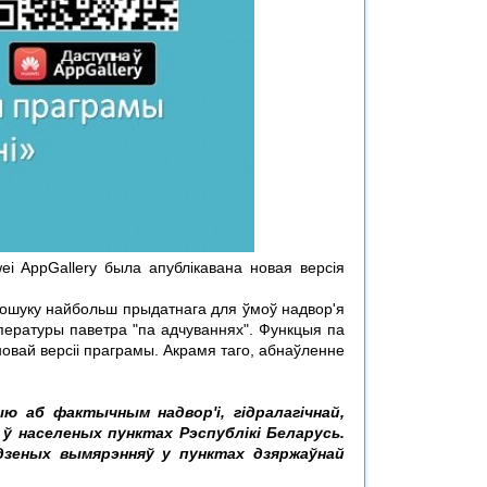
ei AppGallery была апублікавана новая версія
пошуку найбольш прыдатнага для ўмоў надвор'я
пературы паветра "па адчуваннях". Функцыя па
овай версіі праграмы. Акрамя таго, абнаўленне
ю аб фактычным надвор'і, гідралагічнай,
ў населеных пунктах Рэспублікі Беларусь.
дзеных вымярэнняў у пунктах дзяржаўнай