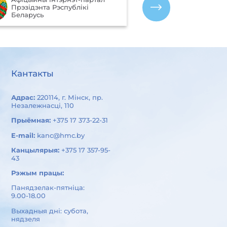
якасці аказан
Прэзiдэнта Рэспублiкi
арганізацыямі
Беларусь
Беларусь
Кантакты
Адрас:
220114, г. Мінск, пр.
Незалежнасці, 110
Прыёмная:
+375 17 373-22-31
E-mail:
kanc@hmc.by
Канцылярыя:
+375 17 357-95-
43
Рэжым працы:
Панядзелак-пятніца:
9.00-18.00
Выхадныя дні: субота,
нядзеля