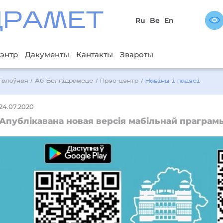
ДРAМЕТ
Ru
Be
En
энтр
Дакументы
Кантакты
Звароты
Галоўная
/
Аб Белгідрамеце
/
Прэс-цэнтр
/
Навіны і падзеі
24.07.2020
Апублікавана новая версія мабільнай праграмы