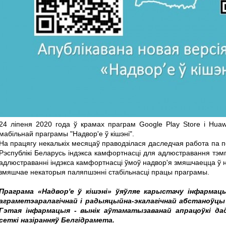
24 ліпеня 2020 года ў крамах праграм Google Play Store і Huaw
мабільнай праграмы "Надвор'е ў кішэні".
На працягу некалькіх месяцаў праводзілася даследчая работа па 
Рэспублікі Беларусь індэкса камфортнасці для адлюстравання тэм
адлюстраванні індэкса камфортнасці ўмоў надвор'я змяшчаецца ў н
змяшчае некаторыя паляпшэнні стабільнасці працы праграмы.
Праграма «Надвор'е ў кішэні» ўяўляе карыстачу інфармацы
аграметэаралагічнай і радыяцыйна-экалагічнай абстаноўцы 
Гэтая інфармацыя - вынік аўтаматызаванай апрацоўкі да
сеткі назіранняў Белгідрамета.