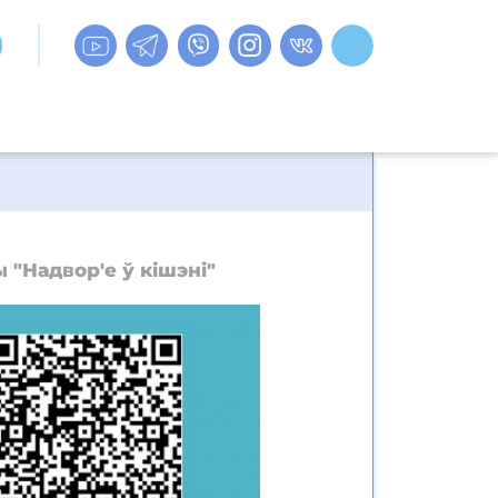
 "Надвор'е ў кішэні"