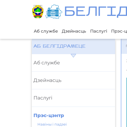
БЕЛГI
Аб службе
Дзейнасць
Паслугі
Прэс-ц
АБ БЕЛГІДРАМЕЦЕ
Аб службе
Дзейнасць
Паслугі
Прэс-цэнтр
Навіны і падзеі