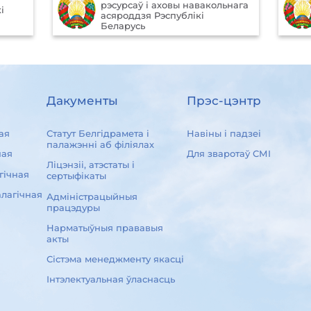
рэсурсаў і аховы навакольнага
і
асяроддзя Рэспублікі
Беларусь
Дакументы
Прэс-цэнтр
ая
Статут Белгідрамета і
Навіны і падзеі
палажэнні аб філіялах
ная
Для зваротаў СМІ
Ліцэнзіі, атэстаты і
гічная
сертыфікаты
лагічная
Адміністрацыйныя
працэдуры
Нарматыўныя прававыя
акты
Сістэма менеджменту якасці
Інтэлектуальная ўласнасць