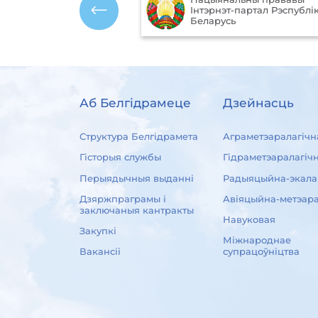
ўныя
Інтэрнэт-партал Рэспублік
 Рэспублікі Беларусь
Беларусь
Аб Белгідрамеце
Дзейнасць
Структура Белгідрамета
Аграметэаралагічн
Гісторыя службы
Гідраметэаралагіч
Перыядычныя выданні
Радыяцыйна-экала
Дзяржпраграмы і
Авіяцыйна-метэара
заключаныя кантракты
Навуковая
Закупкі
Міжнароднае
Вакансіі
супрацоўніцтва