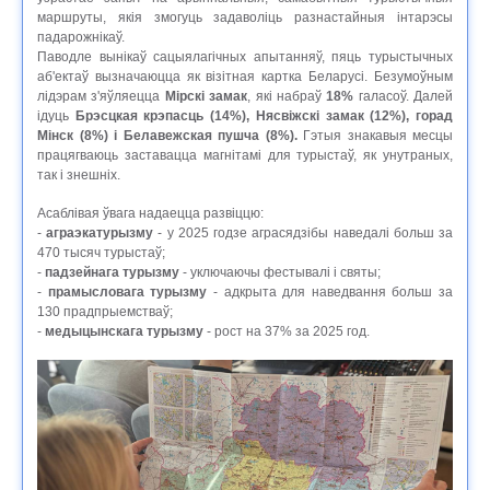
маршруты, якія змогуць задаволіць разнастайныя інтарэсы
падарожнікаў.
Паводле вынікаў сацыялагічных апытанняў, пяць турыстычных
аб'ектаў вызначаюцца як візітная картка Беларусі. Безумоўным
лідэрам з'яўляецца
Мірскі замак
, які набраў
18%
галасоў. Далей
ідуць
Брэсцкая крэпасць (14%), Нясвіжскі замак (12%), горад
Мінск (8%) і Белавежская пушча (8%).
Гэтыя знакавыя месцы
працягваюць заставацца магнітамі для турыстаў, як унутраных,
так і знешніх.
Асаблівая ўвага надаецца развіццю:
-
аграэкатурызму
- у 2025 годзе аграсядзібы наведалі больш за
470 тысяч турыстаў;
-
падзейнага турызму
- уключаючы фестывалі і святы;
-
прамысловага турызму
- адкрыта для наведвання больш за
130 прадпрыемстваў;
-
медыцынскага турызму
- рост на 37% за 2025 год.