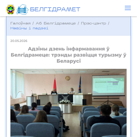
БЕЛГIДРAМЕТ
Галоўная
/
Аб Белгідрамеце
/
Прэс-цэнтр
/
Навіны і падзеі
20.05.2026
Адзіны дзень інфармавання ў
Белгідрамеце: трэнды развіцця турызму ў
Беларусі