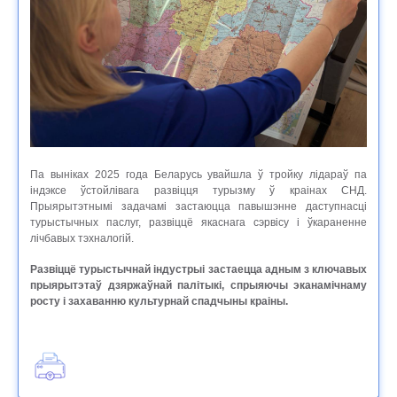
Па выніках 2025 года Беларусь увайшла ў тройку лідараў па
індэксе ўстойлівага развіцця турызму ў краінах СНД.
Прыярытэтнымі задачамі застаюцца павышэнне даступнасці
турыстычных паслуг, развіццё якаснага сэрвісу і ўкараненне
лічбавых тэхналогій.
Развіццё турыстычнай індустрыі застаецца адным з ключавых
прыярытэтаў дзяржаўнай палітыкі, спрыяючы эканамічнаму
росту і захаванню культурнай спадчыны краіны.