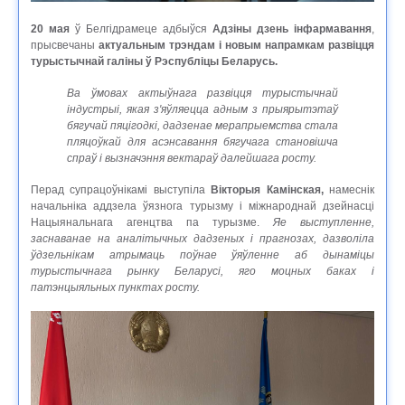
20 мая
ў Белгідрамеце адбыўся
Адзіны дзень інфармавання
,
прысвечаны
актуальным трэндам і новым напрамкам развіцця
турыстычнай галіны ў Рэспубліцы Беларусь.
Ва ўмовах актыўнага развіцця турыстычнай
індустрыі, якая з'яўляецца адным з прыярытэтаў
бягучай пяцігодкі, дадзенае мерапрыемства стала
пляцоўкай для асэнсавання бягучага становішча
спраў і вызначэння вектараў далейшага росту.
Перад супрацоўнікамі выступіла
Вікторыя Камінская,
намеснік
начальніка аддзела ўязнога турызму і міжнароднай дзейнасці
Нацыянальнага агенцтва па турызме.
Яе выступленне,
заснаванае на аналітычных дадзеных і прагнозах, дазволіла
ўдзельнікам атрымаць поўнае ўяўленне аб дынаміцы
турыстычнага рынку Беларусі, яго моцных баках і
патэнцыяльных пунктах росту.