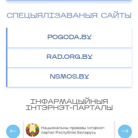
СПЕЦЫЯЛІЗАВАНЫЯ САЙТЫ
POGODA.BY
RAD.ORG.BY
NSMOS.BY
IНФАРМАЦЫЙНЫЯ
IНТЭРНЭТ-ПАРТАЛЫ
М
блікі
Нацыянальны прававы Інтэрнэт-
партал Рэспублікі Беларусь
Р