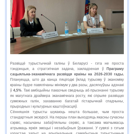
Развіццё турыстычнай галіны ў Беларусі - гэта не проста
тэндэнцыя, а стратэгічная задача, закладзеная ў
Праграму
сацыяльна-эканамічнага развіцця краіны на 2026-2030 гады.
Плануецца, што да канца пяцігодкі ўклад турызму ў эканоміку
краіны будзе павялічаны мінімум у два разы, дасягнуўшы адзнакі
ў
4,5%
. Такі амбіцыйны паказчык сведчыць аб прызнанні турызму
як магутнага драйвера эканамічнага росту, які спрыяе развіццю
сумежных галін, захаванню багатай гістарычнай спадчыны,
прыродных і культурных каштоўнасцяў.
Сённяшнія турысты шукаюць нешта большае, чым проста
стандартныя экскурсіі. На першы план выходзяць якасны сучасны
сэрвіс, насычаны забаўляльны сервіс, а таксама магчымасць
атрымаць яркія эмоцыі і незабыўныя ўражанні. У сувязі з гэтым
узрастае запыт на арыгінальныя, самабытныя турыстычныя