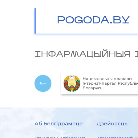
POGODA.BY
IНФАРМАЦЫЙНЫЯ 
Нацыянальны прававы
ўныя
Інтэрнэт-партал Рэспублік
 Рэспублікі Беларусь
Беларусь
Аб Белгідрамеце
Дзейнасць