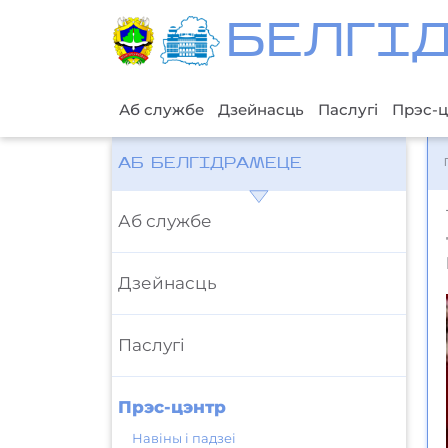
БЕЛГI
Аб службе
Дзейнасць
Паслугі
Прэс-ц
АБ БЕЛГІДРАМЕЦЕ
Аб службе
Дзейнасць
Паслугі
Прэс-цэнтр
Навіны і падзеі