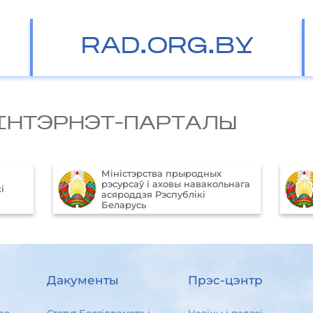
RAD.ORG.BY
IНТЭРНЭТ-ПАРТАЛЫ
Міністэрства прыродных
рэсурсаў і аховы навакольнага
і
асяроддзя Рэспублікі
Беларусь
Дакументы
Прэс-цэнтр