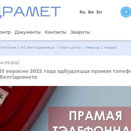
ДРAМЕТ
Ru
Be
En
энтр
Дакументы
Кантакты
Звароты
Галоўная
/
Аб Белгідрамеце
/
Прэс-цэнтр
/
Навіны і падзеі
14.09.2022
15 верасня 2022 года адбудзецца прамая тэлефо
Белгідрамета