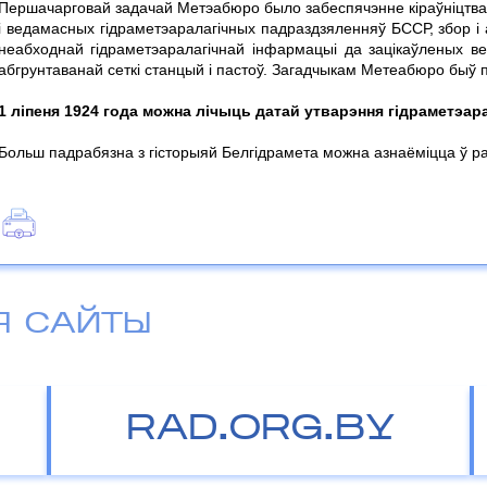
Першачарговай задачай Метэабюро было забеспячэнне кіраўніцтва 
і ведамасных гідраметэаралагічных падраздзяленняў БССР, збор 
неабходнай гідраметэаралагічнай інфармацыі да зацікаўленых ве
абгрунтаванай сеткі станцый і пастоў. Загадчыкам Метеабюро быў
1 ліпеня 1924 года можна лічыць датай утварэння гідраметэар
Больш падрабязна з гісторыяй Белгідрамета можна азнаёміцца ў р
Я САЙТЫ
RAD.ORG.BY