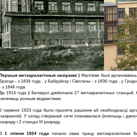
Першыя метэаралагічныя назіранні
ў Магілёве былі арганізаваныя
Брэсце - з 1834 года , у Бабруйску і Свіслачы - з 1836 года , у Гродне
- з 1846 года.
Да 1914 года ў Беларусі дзейнічала 27 метэаралагічных станцый,
належаць розным ведамствам.
2 чэрвеня 1923 года было прынята рашэнне аб неабходнасці арга
назіранняў. У склад створанай сеткі планавалася ўключыць і дзею
разраду і 2 станцыі III разраду.
З
1 ліпеня 1924 года
пачало сваю працу метэаралагічнае Б