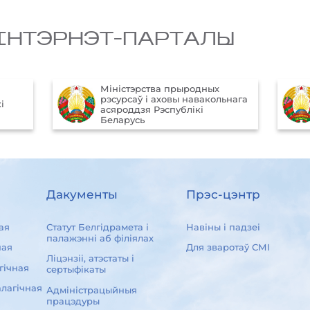
IНТЭРНЭТ-ПАРТАЛЫ
Міністэрства прыродных
рэсурсаў і аховы навакольнага
і
асяроддзя Рэспублікі
Беларусь
Дакументы
Прэс-цэнтр
ая
Статут Белгідрамета і
Навіны і падзеі
палажэнні аб філіялах
ная
Для зваротаў СМІ
Ліцэнзіі, атэстаты і
гічная
сертыфікаты
лагічная
Адміністрацыйныя
працэдуры