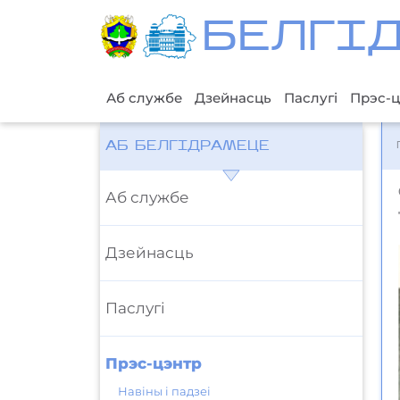
БЕЛГI
Аб службе
Дзейнасць
Паслугі
Прэс-ц
АБ БЕЛГІДРАМЕЦЕ
Аб службе
Дзейнасць
Паслугі
Прэс-цэнтр
Навіны і падзеі