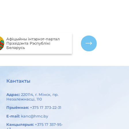
Партал рэйтын
Aфiцыйны iнтэрнэт-партал
якасці аказан
Прэзiдэнта Рэспублiкi
арганізацыямі
Беларусь
Беларусь
Кантакты
Адрас:
220114, г. Мінск, пр.
Незалежнасці, 110
Прыёмная:
+375 17 373-22-31
E-mail:
kanc@hmc.by
Канцылярыя:
+375 17 357-95-
43