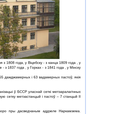
 з 1808 года, у Віцебску - з канца 1809 года , у
 - з 1837 года , у Горках - з 1841 года , у Мінску
 65 дажджамерных і 63 вадамерных пастоў, якія
нізацыі ў БССР уласнай сеткі метэаралагічных
чую сетку метэастанцый і пастоў – 7 станцый II
юро пры дасведчаным аддзеле Наркамзема.