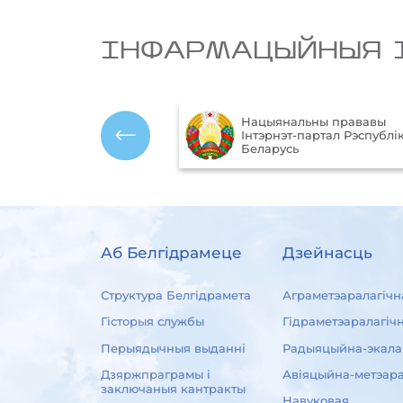
IНФАРМАЦЫЙНЫЯ 
Нацыянальны прававы
ўныя
Інтэрнэт-партал Рэспублік
 Рэспублікі Беларусь
Беларусь
Аб Белгідрамеце
Дзейнасць
Структура Белгідрамета
Аграметэаралагічн
Гісторыя службы
Гідраметэаралагіч
Перыядычныя выданні
Радыяцыйна-экала
Дзяржпраграмы і
Авіяцыйна-метэара
заключаныя кантракты
Навуковая