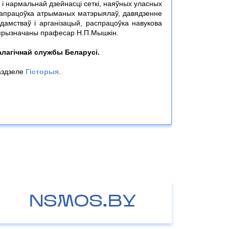
і нармальнай дзейнасці сеткі, наяўных уласных
і апрацоўка атрыманых матэрыялаў, давядзенне
дамстваў і арганізацый, распрацоўка навукова
 прызначаны прафесар Н.П.Мышкін.
алагічнай службы Беларусі.
аздзеле
Гісторыя
.
NSMOS.BY