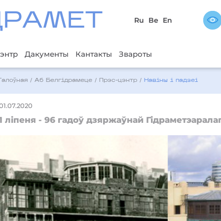
ДРAМЕТ
Ru
Be
En
энтр
Дакументы
Кантакты
Звароты
Галоўная
/
Аб Белгідрамеце
/
Прэс-цэнтр
/
Навіны і падзеі
01.07.2020
1 ліпеня - 96 гадоў дзяржаўнай Гідраметэарала