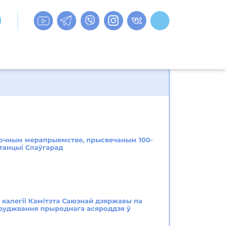
точным мерапрыемстве, прысвечаным 100-
танцыі Слаўгарад
й калегіі Камітэта Саюзнай дзяржавы па
абруджвання прыроднага асяроддзя ў