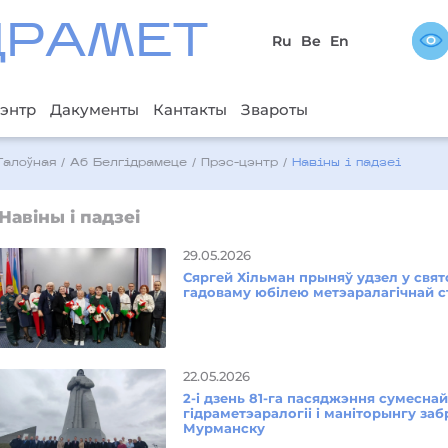
ДРAМЕТ
Ru
Be
En
энтр
Дакументы
Кантакты
Звароты
Галоўная
/
Аб Белгідрамеце
/
Прэс-цэнтр
/
Навіны і падзеі
Навіны і падзеі
29.05.2026
Сяргей Хільман прыняў удзел у свя
гадоваму юбілею метэаралагічнай с
22.05.2026
2-і дзень 81-га пасяджэння сумесна
гідраметэаралогіі і маніторынгу з
Мурманску