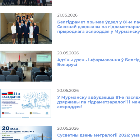
21.05.2026
Белгідрамет прымае ўдзел у 81-м па
Саюзнай дзяржавы па гідраметэарал
прыроднага асяроддзя ў Мурманск
20.05.2026
Адзіны дзень інфармавання ў Белгід
Беларусі
20.05.2026
У Мурманску адбудзецца 81-е пасяд
дзяржавы па гідраметэаралогіі і м
асяроддзя!
20.05.2026
Сусветны дзень метралогіі 2026: у