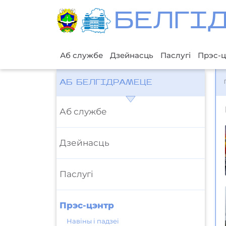
БЕЛГI
Аб службе
Дзейнасць
Паслугі
Прэс-ц
АБ БЕЛГІДРАМЕЦЕ
Аб службе
Дзейнасць
Паслугі
Прэс-цэнтр
Навіны і падзеі