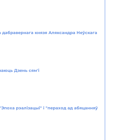
ога дабравернага князя Аляксандра Неўскага
чаюць Дзень сям'і
"Эпоха рэалізацыі" і "пераход ад абяцанняў