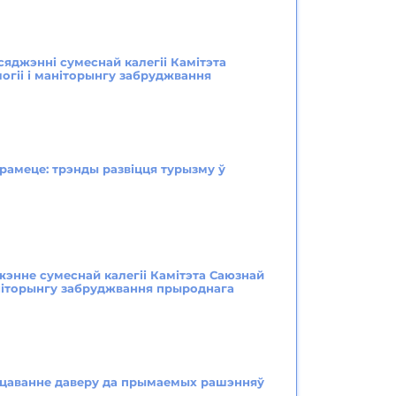
сяджэнні сумеснай калегіі Камітэта
огіі і маніторынгу забруджвання
у
рамеце: трэнды развіцця турызму ў
жэнне сумеснай калегіі Камітэта Саюзнай
аніторынгу забруджвання прыроднага
мацаванне даверу да прымаемых рашэнняў