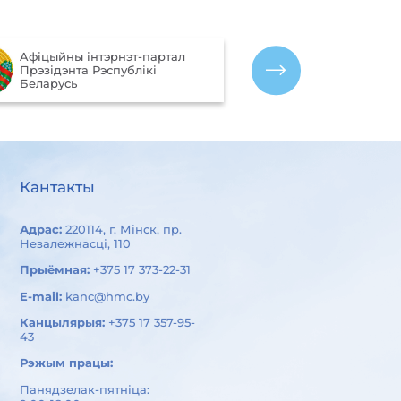
Партал рэйтын
Aфiцыйны iнтэрнэт-партал
якасці аказан
Прэзiдэнта Рэспублiкi
арганізацыямі
Беларусь
Беларусь
Кантакты
Адрас:
220114, г. Мінск, пр.
Незалежнасці, 110
Прыёмная:
+375 17 373-22-31
E-mail:
kanc@hmc.by
Канцылярыя:
+375 17 357-95-
43
Рэжым працы:
Панядзелак-пятніца: