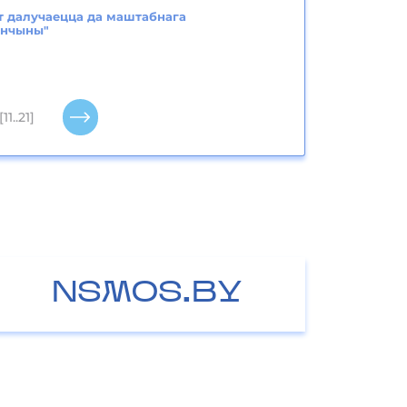
т далучаецца да маштабнага
анчыны"
[11..21]
NSMOS.BY