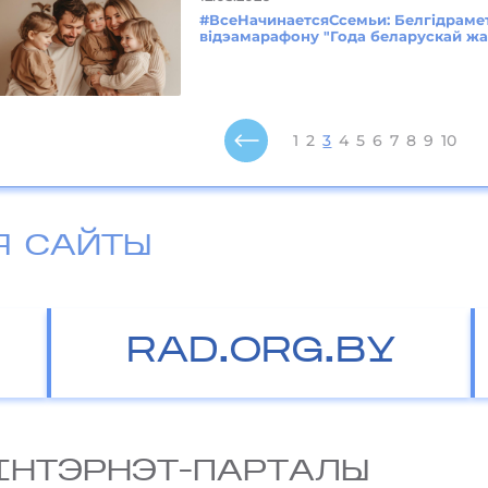
#ВсеНачинаетсяСсемьи: Белгідраме
відэамарафону "Года беларускай ж
1
2
3
4
5
6
7
8
9
10
Я САЙТЫ
RAD.ORG.BY
IНТЭРНЭТ-ПАРТАЛЫ