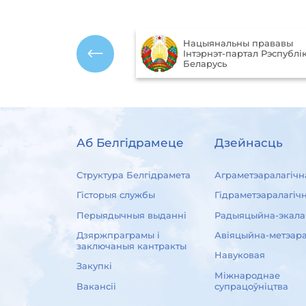
Нацыянальны прававы
ўныя
Інтэрнэт-партал Рэспублік
 Рэспублікі Беларусь
Беларусь
Аб Белгідрамеце
Дзейнасць
Структура Белгідрамета
Аграметэаралагічн
Гісторыя службы
Гідраметэаралагіч
Перыядычныя выданні
Радыяцыйна-экала
Дзяржпраграмы і
Авіяцыйна-метэара
заключаныя кантракты
Навуковая
Закупкі
Міжнароднае
Вакансіі
супрацоўніцтва