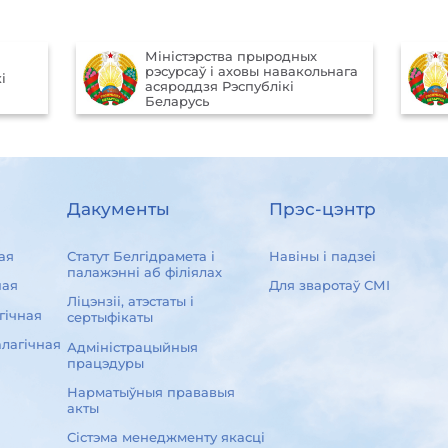
Міністэрства прыродных
рэсурсаў і аховы навакольнага
і
асяроддзя Рэспублікі
Беларусь
Дакументы
Прэс-цэнтр
ая
Статут Белгідрамета і
Навіны і падзеі
палажэнні аб філіялах
ная
Для зваротаў СМІ
Ліцэнзіі, атэстаты і
гічная
сертыфікаты
лагічная
Адміністрацыйныя
працэдуры
Нарматыўныя прававыя
акты
Сістэма менеджменту якасці