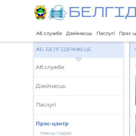
БЕЛГI
Аб службе
Дзейнасць
Паслугі
Прэс-ц
АБ БЕЛГІДРАМЕЦЕ
Аб службе
Дзейнасць
Паслугі
Прэс-цэнтр
Навіны і падзеі