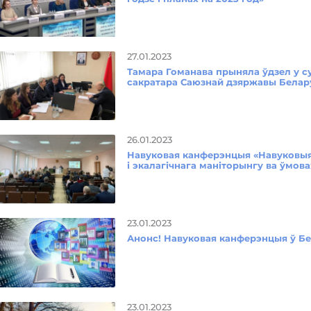
27.01.2023
Тамара Гоманава прыняла ўдзел у с
сакратара Саюзнай дзяржавы Беларус
26.01.2023
Навуковая канферэнцыя «Навуковыя 
і экалагічнага маніторынгу ва ўмова
23.01.2023
Анонс! Навуковая канферэнцыя ў Б
23.01.2023