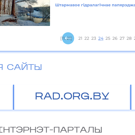
Штармавое гідралагічнае папярэджа
[11..21]
21
22
23
24
25
26
27
28
Я САЙТЫ
RAD.ORG.BY
IНТЭРНЭТ-ПАРТАЛЫ