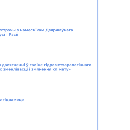
устрэчы з намеснікам Дзяржаўнага
і і Расіі
дасягненні ў галіне гідраметэаралагічнага
х зменлівасці і змянення клімату»
елгідрамеце