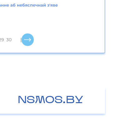
нне аб небяспечнай з'яве
29
30
[31..41]
NSMOS.BY