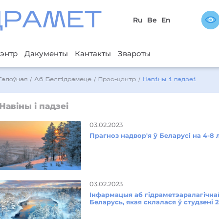
ДРAМЕТ
Ru
Be
En
энтр
Дакументы
Кантакты
Звароты
Галоўная
/
Аб Белгідрамеце
/
Прэс-цэнтр
/
Навіны і падзеі
Навіны і падзеі
03.02.2023
Прагноз надвор'я ў Беларусі на 4-8
03.02.2023
Інфармацыя аб гідраметэаралагічна
Беларусь, якая склалася ў студзені 