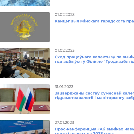
01.02.2023
Канцэпцыя Мінскага гарадскога пра
01.02.2023
Сход працоўнага калектыву па выніка
год адбыўся ў Філіяле "Гроднааблгі
31.01.2023
Зацверджаны састаў сумеснай калег
гідраметэаралогіі і маніторынгу з
27.01.2023
Прэс-канференцыя «Аб выніках навук
годзе і планах на 2023 год»