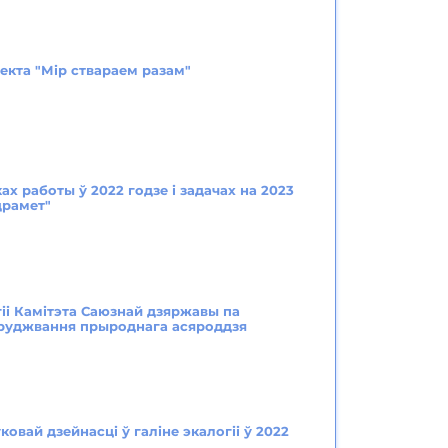
екта "Мір ствараем разам"
х работы ў 2022 годзе і задачах на 2023
драмет"
іі Камітэта Саюзнай дзяржавы па
абруджвання прыроднага асяроддзя
овай дзейнасці ў галіне экалогіі ў 2022