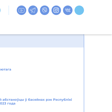
 лютага
й абстаноўцы ў басейнах рэк Рэспублікі
2023 года