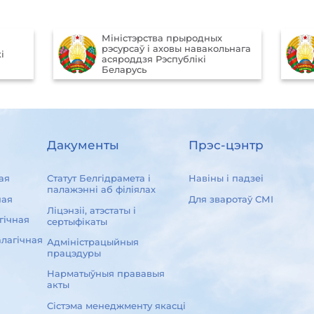
Міністэрства прыродных
рэсурсаў і аховы навакольнага
і
асяроддзя Рэспублікі
Беларусь
Дакументы
Прэс-цэнтр
ая
Статут Белгідрамета і
Навіны і падзеі
палажэнні аб філіялах
ная
Для зваротаў СМІ
Ліцэнзіі, атэстаты і
гічная
сертыфікаты
лагічная
Адміністрацыйныя
працэдуры
Нарматыўныя прававыя
акты
Сістэма менеджменту якасці