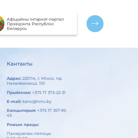
Партал рэйтын
Aфiцыйны iнтэрнэт-партал
якасці аказан
Прэзiдэнта Рэспублiкi
арганізацыямі
Беларусь
Беларусь
Кантакты
Адрас:
220114, г. Мінск, пр.
Незалежнасці, 110
Прыёмная:
+375 17 373-22-31
E-mail:
kanc@hmc.by
Канцылярыя:
+375 17 357-95-
43
Рэжым працы:
Панядзелак-пятніца: