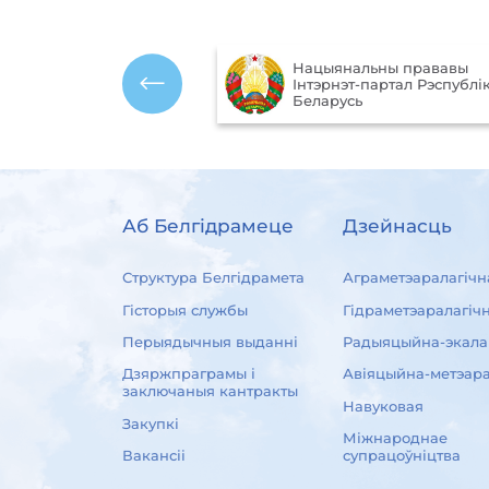
Нацыянальны прававы
ўныя
Інтэрнэт-партал Рэспублік
 Рэспублікі Беларусь
Беларусь
Аб Белгідрамеце
Дзейнасць
Структура Белгідрамета
Аграметэаралагічн
Гісторыя службы
Гідраметэаралагіч
Перыядычныя выданні
Радыяцыйна-экала
Дзяржпраграмы і
Авіяцыйна-метэара
заключаныя кантракты
Навуковая
Закупкі
Міжнароднае
Вакансіі
супрацоўніцтва