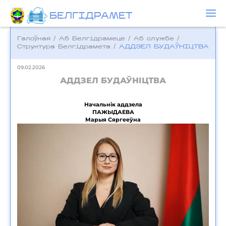
БЕЛГIДРAМЕТ
Галоўная
/
Аб Белгідрамеце
/
Аб службе
/
Структура Белгідрамета
/
АДДЗЕЛ БУДАЎНІЦТВА
09.02.2026
АДДЗЕЛ БУДАЎНІЦТВА
Начальнік аддзела
ПАЖЫДАЕВА
Марыя Сяргееўна