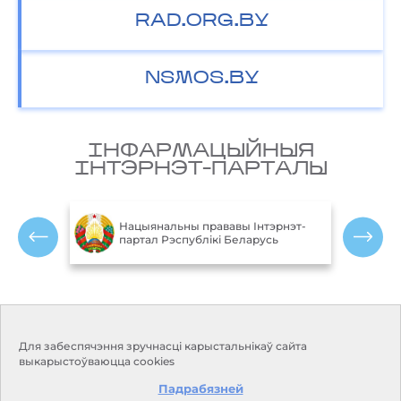
RAD.ORG.BY
NSMOS.BY
IНФАРМАЦЫЙНЫЯ
IНТЭРНЭТ-ПАРТАЛЫ
М
блікі
Нацыянальны прававы Інтэрнэт-
партал Рэспублікі Беларусь
Р
Кантакты
Рэжым працы:
Для забеспячэння зручнасці карыстальнікаў сайта
Панядзелак-пятніца:
Адрас:
220114, г. Мінск, пр.
выкарыстоўваюцца cookies
9.00-18.00
Незалежнасці, 110
Выхадныя дні: субота, нядзеля
Падрабязней
Прыёмная:
+375 17 373-22-31