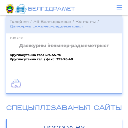
БЕЛГIДРAМЕТ
Галоўная
/
Аб Белгідрамеце
/
Кантакты
/
Дзяжурны інжынер-радыеметрыст
13.01.2021
Дзяжурны інжынер-радыеметрыст
Кругласутачна тэл.: 374-55-70
Кругласутачна тэл. / факс: 395-76-48
СПЕЦЫЯЛІЗАВАНЫЯ САЙТЫ