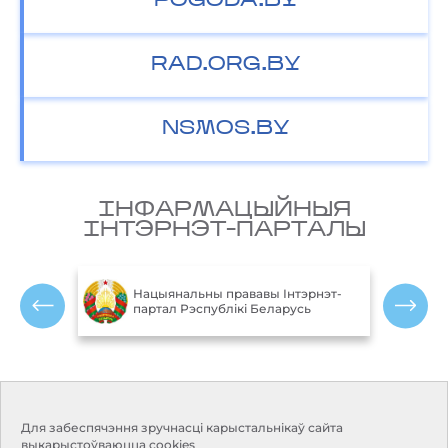
POGODA.BY
RAD.ORG.BY
NSMOS.BY
IНФАРМАЦЫЙНЫЯ
IНТЭРНЭТ-ПАРТАЛЫ
М
блікі
Нацыянальны прававы Інтэрнэт-
партал Рэспублікі Беларусь
Р
Кантакты
Рэжым працы:
Для забеспячэння зручнасці карыстальнікаў сайта
Панядзелак-пятніца:
Адрас:
220114, г. Мінск, пр.
выкарыстоўваюцца cookies