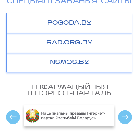
СПЕЦЫЯЛІЗАВАНЫЯ САЙТЫ
POGODA.BY
RAD.ORG.BY
NSMOS.BY
IНФАРМАЦЫЙНЫЯ
IНТЭРНЭТ-ПАРТАЛЫ
М
блікі
Нацыянальны прававы Інтэрнэт-
партал Рэспублікі Беларусь
Р