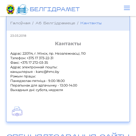
БЕЛГIДРAМЕТ
Галоўная
/
Аб Белгідрамеце
/
Кантакты
23.03.2018
Кантакты
Адрас: 220114, г. Мінск, пр. Незалежнасці, 110
Тэлефон: +375 17 373-22-31
Факс: +375 17 272-03-35
Адрас электроннай пошты:
канцылярыя - kanc@hmc.by
Рэжым працы:
Панядзелак-пятніца - 9.00-18.00
Перапынак для адпачынку - 13.00-14.00
Выхадныя дні: субота, нядзеля