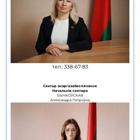
тел.: 338-67-83
Сектар энэргазабеспячэння
Начальнік сектара
БЫЧКОЎСКАЯ
Аляксандра Пятроўна