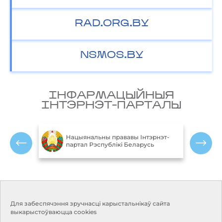
RAD.ORG.BY
NSMOS.BY
IНФАРМАЦЫЙНЫЯ
IНТЭРНЭТ-ПАРТАЛЫ
М
блікі
Нацыянальны прававы Інтэрнэт-
партал Рэспублікі Беларусь
Р
Кантакты
Рэжым працы:
Для забеспячэння зручнасці карыстальнікаў сайта
Панядзелак-пятніца:
Адрас:
220114, г. Мінск, пр.
выкарыстоўваюцца cookies
9.00-18.00
Незалежнасці, 110