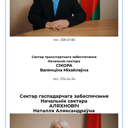
тэл.: 338-67-83
Сектар транспартнага забеспячэння
Начальнік сектара
СІКОРА
Валянціна Міхайлаўна
тел.: 374-24-34
Сектар гаспадарчага забеспячэння
Начальнік сектара
АЛЯХНОВІЧ
Наталля Аляксандраўна