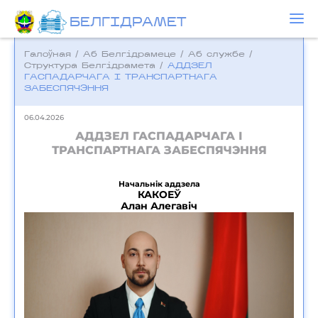
БЕЛГIДРAМЕТ
Галоўная
/
Аб Белгідрамеце
/
Аб службе
/
Структура Белгідрамета
/
АДДЗЕЛ
ГАСПАДАРЧАГА І ТРАНСПАРТНАГА
ЗАБЕСПЯЧЭННЯ
06.04.2026
АДДЗЕЛ ГАСПАДАРЧАГА І
ТРАНСПАРТНАГА ЗАБЕСПЯЧЭННЯ
Начальнік аддзела
КАКОЕЎ
Алан Алегавіч