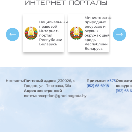
ИНТЕРНЕТ-ПОРТАЛЫ
Министерство
Национальный
природных
правовой
ресурсов и
мволика
Интернет-
охраны
спублики
портал
окружающей
ларусь
Республики
среды
Беларусь
Республики
Беларусь
Контакты
Почтовый адрес:
230026, г.
Приемная:
+375
Операт
Гродно, ул. Пестрака, 36а
(152) 68 69 18
дежурн
Адрес электронной
(152) 68 
почты:
reception@grod.pogoda.by