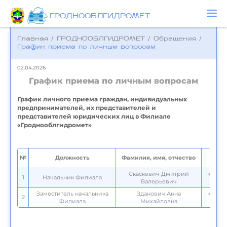
ГРОДНООБЛГИДРОМЕТ
Главная
/
ГРОДНООБЛГИДРОМЕТ
/
Обращения
/
График приема по личным вопросам
02.04.2026
График приема по личным вопросам
График личного приема граждан, индивидуальных
предпринимателей, их представителей и
представителей юридических лиц в Филиале
«Гроднооблгидромет»
№
Должность
Фамилия, имя, отчество
Скаскевич Дмитрий
каждый
1
Начальник Филиала
Валерьевич
Заместитель начальника
Зданович Анна
каждый
2
Филиала
Михайловна