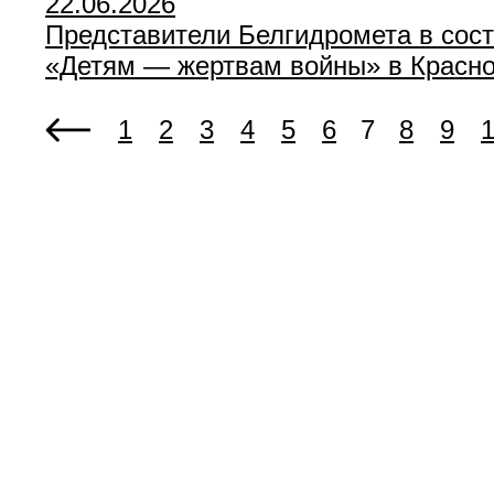
22.06.2026
Представители Белгидромета в сос
«Детям — жертвам войны» в Красн
1
2
3
4
5
6
7
8
9