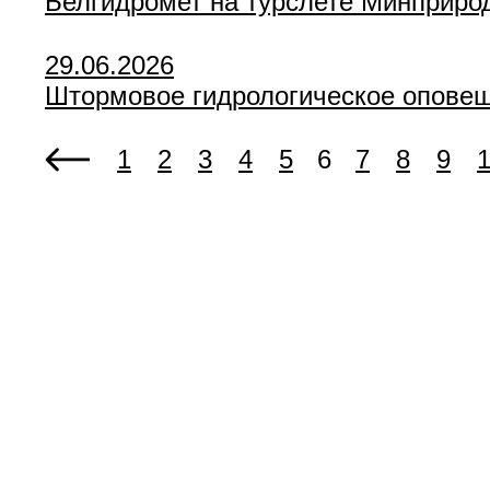
Белгидромет на турслете Минприро
29.06.2026
Штормовое гидрологическое оповещ
1
2
3
4
5
6
7
8
9