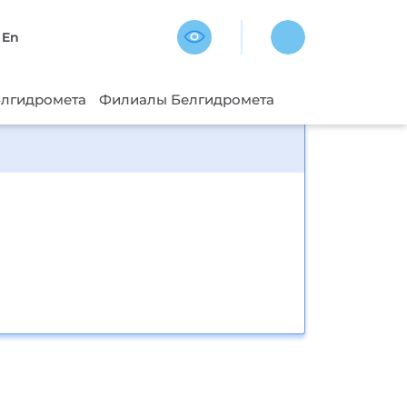
En
блгидромета
Филиалы Белгидромета