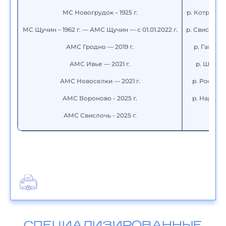
МС Новогрудок – 1925 г.
р. Котра — 
МС Щучин – 1962 г. — АМС Щучин — с 01.01.2022 г.
р. Свислочь
АМС Гродно — 2019 г.
р. Гавья 
АМС Ивье — 2021 г.
р. Щара 
АМС Новоселки — 2021 г.
р. Россь 
АМС Вороново - 2025 г.
р. Нарев 
АМС Свислочь - 2025 г.