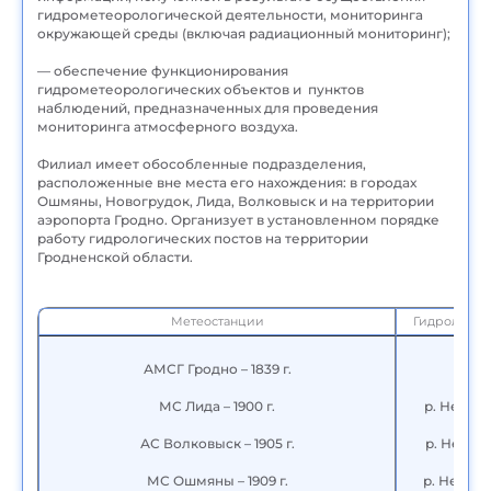
гидрометеорологической деятельности, мониторинга
окружающей среды (включая радиационный мониторинг);
— обеспечение функционирования
гидрометеорологических объектов и пунктов
наблюдений, предназначенных для проведения
мониторинга атмосферного воздуха.
Филиал имеет обособленные подразделения,
расположенные вне места его нахождения: в городах
Ошмяны, Новогрудок, Лида, Волковыск и на территории
аэропорта Гродно. Организует в установленном порядке
работу гидрологических постов на территории
Гродненской области.
Метеостанции
Гидрологич
АМСГ Гродно – 1839 г.
МС Лида – 1900 г.
р. Неман
АС Волковыск – 1905 г.
р. Неман
МС Ошмяны – 1909 г.
р. Неман