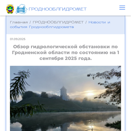
ГРОДНООБЛГИДРОМЕТ
Главная
/
ГРОДНООБЛГИДРОМЕТ
/
Новости и
события Гроднооблгидромета
01.09.2025
Обзор гидрологической обстановки по
Гродненской области по состоянию на 1
сентября 2025 года.