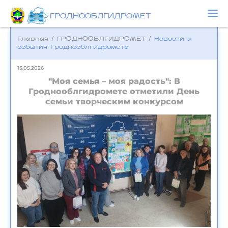
ГРОДНООБЛГИДРОМЕТ
Главная
/
ГРОДНООБЛГИДРОМЕТ
/
Новости и
события Гроднооблгидромета
15.05.2026
"Моя семья – моя радость": В
Гроднооблгидромете отметили День
семьи творческим конкурсом