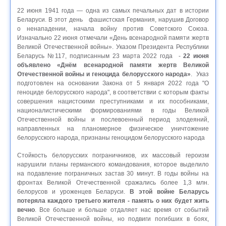
22 июня 1941 года — одна из самых печальных дат в истории
Беларуси. В этот день фашистская Германия, нарушив Договор
о ненападении, начала войну против Советского Союза.
Изначально 22 июня отмечали «День всенародной памяти жертв
Великой Отечественной войны». Указом Президента Республики
Беларусь №117, подписанным 23 марта 2022 года -
22 июня
объявлено «Днём всенародной памяти жертв Великой
Отечественной войны и геноцида белорусского народа»
. Указ
подготовлен на основании Закона от 5 января 2022 года "О
геноциде белорусского народа", в соответствии с которым факты
совершения нацистскими преступниками и их пособниками,
националистическими формированиями в годы Великой
Отечественной войны и послевоенный период злодеяний,
направленных на планомерное физическое уничтожение
белорусского народа, признаны геноцидом белорусского народа
Стойкость белорусских пограничников, их массовый героизм
нарушили планы германского командования, которое выделило
на подавление пограничных застав 30 минут. В годы войны на
фронтах Великой Отечественной сражались более 1,3 млн.
белорусов и уроженцев Беларуси.
В этой войне Беларусь
потеряла каждого третьего жителя - память о них будет жить
вечно
. Все больше и больше отдаляет нас время от событий
Великой Отечественной войны, но подвиги погибших в боях,