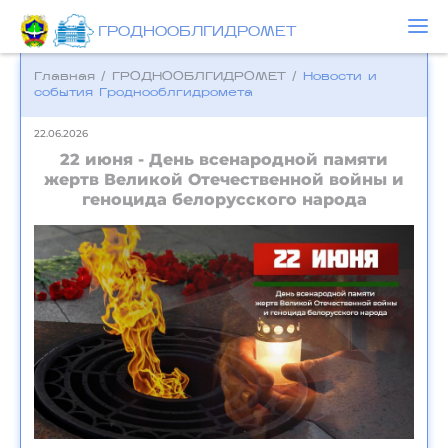
ГРОДНООБЛГИДРОМЕТ
Главная
/
ГРОДНООБЛГИДРОМЕТ
/
Новости и
события Гроднооблгидромета
22.06.2026
22 июня - День всенародной памяти
жертв Великой Отечественной войны и
геноцида белорусского народа