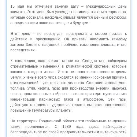
15 мая мы отмечаем важную дату – Международный день
климата. Этот день был учрежден по инициативе метеорологов,
которые осознали, насколько климат является ценным ресурсом,
определяющим наше настоящее и будущее.
Этот день – не повод для празднеств, а скорее призыв к
действию и просвещению. Он призван напомнить каждому
жителю Земли о насущной проблеме изменения климата и его
последствиях.
К сожалению, наш климат меняется. Сегодня мы наблюдаем
стремительные изменения в климатической системе, которые
касаются каждого из нас. И это не просто естественные циклы
Земли. Ученые всего мира сходятся во мнении: основная причина
этих изменений – деятельность человека. Сжигание ископаемого
топлива (угля, нефти, газа) для производства энергии, вырубка
лесов, промышленные выбросы – все это приводит к увеличению
концентрации парниковых газов в атмосфере. Эти газы
действуют как одеяло, удерживая тепло и вызывая постепенное
повышение температуры планеты.
На территории Гродненской области эти глобальные тенденции
также проявляются. С 1989 года здесь наблюдается
беспрецедентное по своей продолжительности и интенсивности