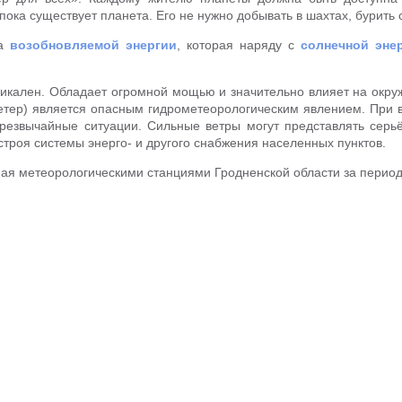
 пока существует планета. Его не нужно добывать в шахтах, бурить
ма
возобновляемой энергии
, которая наряду с
солнечной эне
никален. Обладает огромной мощью и значительно влияет на окр
ветер) является опасным гидрометеорологическим явлением. При в
чрезвычайные ситуации. Сильные ветры могут представлять серь
строя системы энерго- и другого снабжения населенных пунктов.
ая метеорологическими станциями Гродненской области за период 