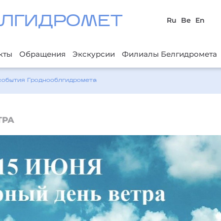
ЛГИДРОМЕТ
Ru
Be
En
кты
Обращения
Экскурсии
Филиалы Белгидромета
события Гроднооблгидромета
ТРА