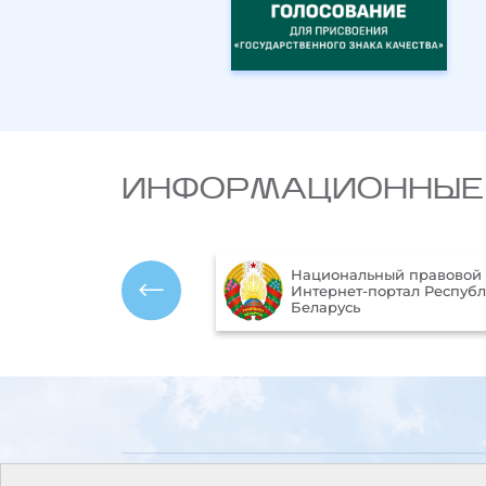
ИНФОРМАЦИОННЫЕ
Министерство пр
Национальный правовой
ресурсов и охран
Интернет-портал Республики
окружающей сре
Беларусь
Республики Бела