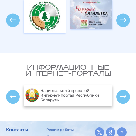
ИНФОРМАЦИОННЫЕ
ИНТЕРНЕТ-ПОРТАЛЫ
ый правовой
Министерство природных
ортал Республики
ресурсов и охраны окружающей
среды Республики Беларусь
Контакты
Режим работы: