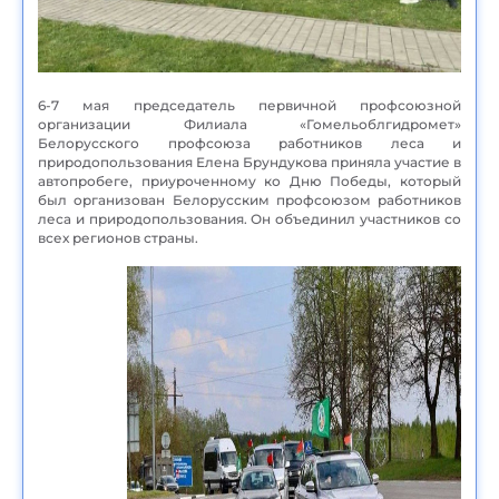
6-7 мая председатель первичной профсоюзной
организации Филиала «Гомельоблгидромет»
Белорусского профсоюза работников леса и
природопользования Елена Брундукова приняла участие в
автопробеге, приуроченному ко Дню Победы, который
был организован Белорусским профсоюзом работников
леса и природопользования. Он объединил участников со
всех регионов страны.