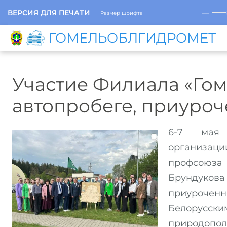
─
ВЕРСИЯ ДЛЯ ПЕЧАТИ
Размер шрифта
ГОМЕЛЬОБЛГИДРОМЕТ
Участие Филиала «Го
автопробеге, приуро
6-7 мая 
организаци
профсоюза 
Брундуко
приуроченн
Белорусс
природопол