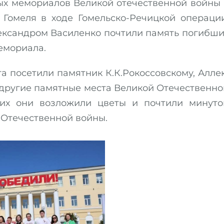
вых мемориалов Великой отечественной войны 
Гомеля в ходе Гомельско-Речицкой операции
лександром Василенко почтили память погибши
емориала.
га посетили памятник К.К.Рокоссовскому, Алле
и другие памятные места Великой Отечественно
них они возложили цветы и почтили минуто
 Отечественной войны.