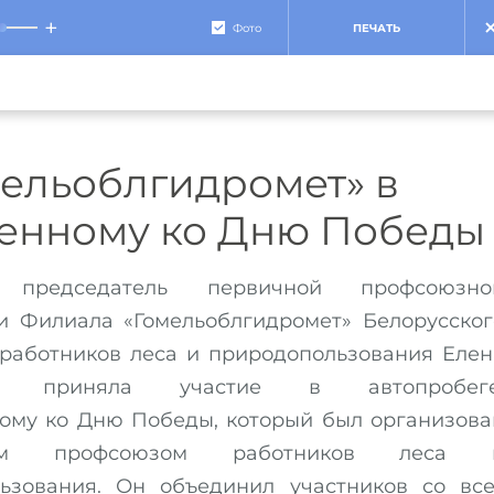
+
Фото
ПЕЧАТЬ
мельоблгидромет» в
ченному ко Дню Победы
председатель первичной профсоюзно
и Филиала «Гомельоблгидромет» Белорусског
работников леса и природопользования Елен
ва приняла участие в автопробеге
ому ко Дню Победы, который был организова
ким профсоюзом работников леса 
ьзования. Он объединил участников со все