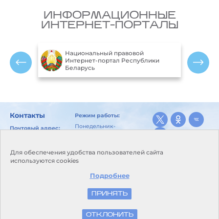
ИНФОРМАЦИОННЫЕ
ИНТЕРНЕТ-ПОРТАЛЫ
Национальный правовой
ларусь
Интернет-портал Республики
Беларусь
Контакты
Режим работы:
Понедельник-
Почтовый адрес:
пятница:
246029, г. Гомель, ул.
8.00-17.00
Карбышева, 10
Перерыв для
Для обеспечения удобства пользователей сайта
E-mail:
питания и отдыха:
используются cookies
kanc@goml.pogoda.by
13.00-14.00
Приемная:
телефон/
Подробнее
Выходные дни:
факс +375 232 26-03-50
суббота,
воскресенье
ПРИНЯТЬ
© Белгидромет, 2026
ОТКЛОНИТЬ