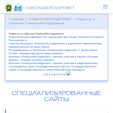
ГОМЕЛЬОБЛГИДРОМЕТ
Главная
/
ГОМЕЛЬОБЛГИДРОМЕТ
/
Новости и
события Гомельоблгидромета
Новости и события Гомельоблгидромета
Туристический маршрут по городским фонтанам Гомеля от Алексея
Полховского
Участие Филиала «Гомельоблгидромет» в районном мероприятии,
приуроченном ко Дню семьи
Поздравление от Филиала «Гомельоблгидромет» с Днём семьи
15 мая – Международный день климата
Филиал «Гомельоблгидромет» принял участие в акции «Посади
цветок – подари улыбку людям!»
Филиал «Гомельоблгидромет» принял участие в мероприятиях,
посвящённых Дню Государственного флага, Государственного
герба и Государственного гимна Республики Беларусь
1
2
3
4
5
6
7
8
9
10
СПЕЦИАЛИЗИРОВАННЫЕ
САЙТЫ