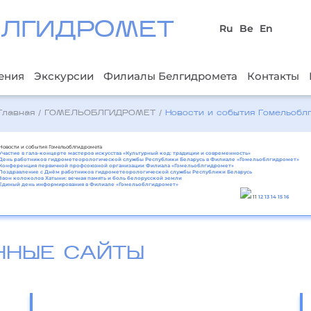
БЛГИДРОМЕТ
Ru
Be
En
ения
Экскурсии
Филиалы Белгидромета
Контакты
Главная
/
ГОМЕЛЬОБЛГИДРОМЕТ
/
Новости и события Гомельобл
Новости и события Гомельоблгидромета
Участие в гала-концерте мастеров искусства «Культурный код: традиции и современность»
День работников гидрометеорологической службы Республики Беларусь в Филиале «Гомельоблгидромет»
Конференция первичной профсоюзной организации Филиала «Гомельоблгидромет»
Поздравление с Днём работников гидрометеорологической службы Республики Беларусь
Звон колоколов Хатыни: вечная память и боль белорусской земли
Единый день информирования в Филиале «Гомельоблгидромет»
11
12
13
14
15
16
ННЫЕ САЙТЫ