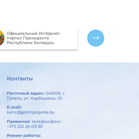
Портал рейти
Официальный Интернет-
качества оказ
портал Президента
организациям
Республики Беларусь
Беларусь
Контакты
Почтовый адрес:
246029, г.
Гомель, ул. Карбышева, 10
E-mail:
kanc@goml.pogoda.by
Приемная:
телефон/факс
+375 232 26-03-50
Режим работы: