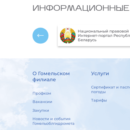
ИНФОРМАЦИОННЫЕ
Национальный правовой
ика Республики
Интернет-портал Респуб
ь
Беларусь
О Гомельском
Услуги
филиале
Сертификат и пасп
погоды
Профком
Тарифы
Вакансии
Закупки
Новости и события
Гомельоблгидромета