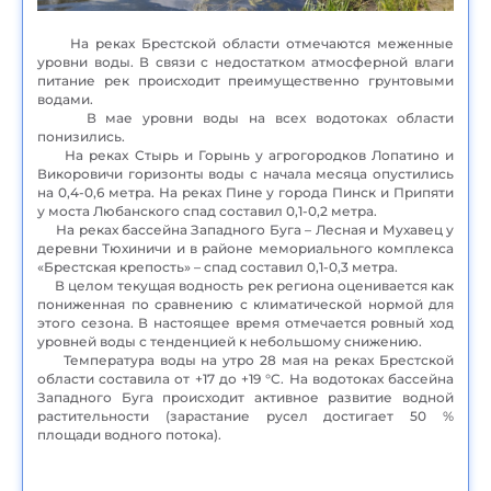
На реках Брестской области отмечаются меженные
уровни воды. В связи с недостатком атмосферной влаги
питание рек происходит преимущественно грунтовыми
водами.
В мае уровни воды на всех водотоках области
понизились.
На реках Стырь и Горынь у агрогородков Лопатино и
Викоровичи горизонты воды с начала месяца опустились
на 0,4-0,6 метра. На реках Пине у города Пинск и Припяти
у моста Любанского спад составил 0,1-0,2 метра.
На реках бассейна Западного Буга – Лесная и Мухавец у
деревни Тюхиничи и в районе мемориального комплекса
«Брестская крепость» – спад составил 0,1-0,3 метра.
В целом текущая водность рек региона оценивается как
пониженная по сравнению с климатической нормой для
этого сезона. В настоящее время отмечается ровный ход
уровней воды с тенденцией к небольшому снижению.
Температура воды на утро 28 мая на реках Брестской
области составила от +17 до +19 °C. На водотоках бассейна
Западного Буга происходит активное развитие водной
растительности (зарастание русел достигает 50 %
площади водного потока).