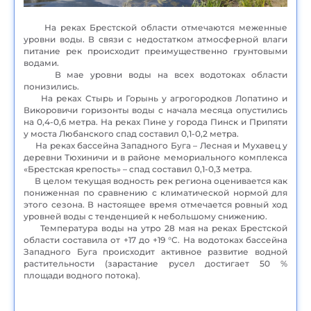
На реках Брестской области отмечаются меженные
уровни воды. В связи с недостатком атмосферной влаги
питание рек происходит преимущественно грунтовыми
водами.
В мае уровни воды на всех водотоках области
понизились.
На реках Стырь и Горынь у агрогородков Лопатино и
Викоровичи горизонты воды с начала месяца опустились
на 0,4-0,6 метра. На реках Пине у города Пинск и Припяти
у моста Любанского спад составил 0,1-0,2 метра.
На реках бассейна Западного Буга – Лесная и Мухавец у
деревни Тюхиничи и в районе мемориального комплекса
«Брестская крепость» – спад составил 0,1-0,3 метра.
В целом текущая водность рек региона оценивается как
пониженная по сравнению с климатической нормой для
этого сезона. В настоящее время отмечается ровный ход
уровней воды с тенденцией к небольшому снижению.
Температура воды на утро 28 мая на реках Брестской
области составила от +17 до +19 °C. На водотоках бассейна
Западного Буга происходит активное развитие водной
растительности (зарастание русел достигает 50 %
площади водного потока).