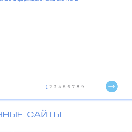
1
2
3
4
5
6
7
8
9
ННЫЕ САЙТЫ