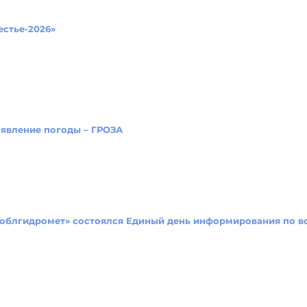
естье-2026»
явление погоды – ГРОЗА
тоблгидромет» состоялся Единый день информирования по в