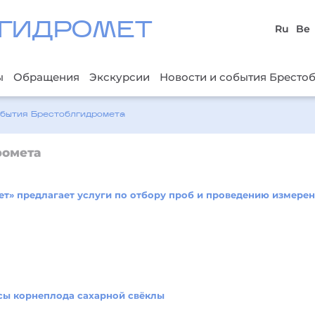
ГИДРОМЕТ
Ru
Be
ы
Обращения
Экскурсии
Новости и события Бресто
обытия Брестоблгидромета
ромета
т» предлагает услуги по отбору проб и проведению измере
сы корнеплода сахарной свёклы