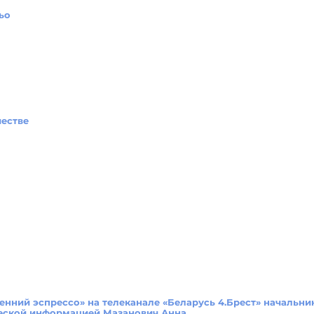
ьо
естве
енний эспрессо» на телеканале «Беларусь 4.Брест» начальни
еской информацией Мазанович Анна