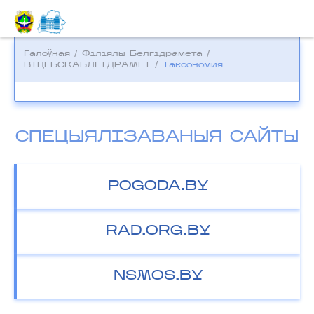
Галоўная
/
Фiлiялы Белгiдрамета
/
ВІЦЕБСКАБЛГІДРАМЕТ
/
Таксономия
СПЕЦЫЯЛІЗАВАНЫЯ САЙТЫ
POGODA.BY
RAD.ORG.BY
NSMOS.BY