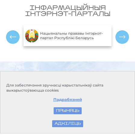
IНФАРМАЦЫЙНЫЯ
IНТЭРНЭТ-ПАРТАЛЫ
М
блікі
Нацыянальны прававы Інтэрнэт-
партал Рэспублікі Беларусь
Р
© Белгiдрaмет, 2016-2026
Для забеспячэння зручнасці карыстальнікаў сайта
выкарыстоўваюцца cookies
Падрабязней
ПРЫНЯЦЬ
АДХІЛІЦЬ