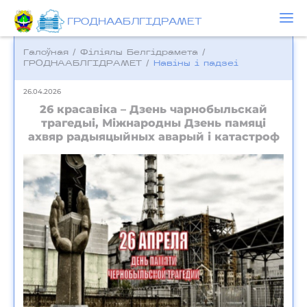
ГРОДНААБЛГІДРАМЕТ
Галоўная
/
Фiлiялы Белгiдрамета
/
ГРОДНААБЛГІДРАМЕТ
/
Навіны і падзеі
26.04.2026
26 красавіка – Дзень чарнобыльскай
трагедыі, Міжнародны Дзень памяці
ахвяр радыяцыйных аварый і катастроф