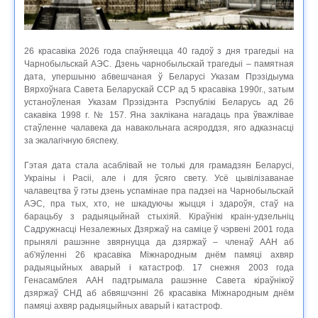
26 красавіка 2026 года спаўняецца 40 гадоў з дня трагедыі на
Чарнобыльскай АЭС. Дзень чарнобыльскай трагедыі – памятная
дата, упершыню абвешчаная ў Беларусі Указам Прэзідыума
Вярхоўнага Савета Беларускай ССР ад 5 красавіка 1990г., затым
устаноўленая Указам Прэзідэнта Рэспублікі Беларусь ад 26
сакавіка 1998 г. № 157. Яна заклікана нагадаць пра ўважлівае
стаўленне чалавека да навакольнага асяроддзя, яго адказнасці
за экалагічную бяспеку.
Гэтая дата стала асаблівай не толькі для грамадзян Беларусі,
Украіны і Расіі, але і для ўсяго свету. Усё цывілізаванае
чалавецтва ў гэты дзень успамінае пра падзеі на Чарнобыльскай
АЭС, пра тых, хто, не шкадуючы жыцця і здароўя, стаў на
барацьбу з радыяцыйнай стыхіяй. Кіраўнікі краін-удзельніц
Садружнасці Незалежных Дзяржаў на саміце ў чэрвені 2001 года
прынялі рашэнне звярнуцца да дзяржаў – членаў ААН аб
аб'яўленні 26 красавіка Міжнародным днём памяці ахвяр
радыяцыйных аварый і катастроф. 17 снежня 2003 года
Генасамблея ААН падтрымала рашэнне Савета кіраўнікоў
дзяржаў СНД аб абвяшчэнні 26 красавіка Міжнародным днём
памяці ахвяр радыяцыйных аварый і катастроф.