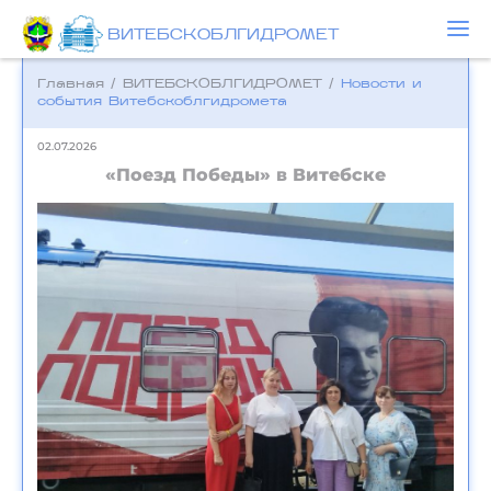
ВИТЕБСКОБЛГИДРОМЕТ
Главная
/
ВИТЕБСКОБЛГИДРОМЕТ
/
Новости и
события Bитебскоблгидромета
02.07.2026
«Поезд Победы» в Витебске