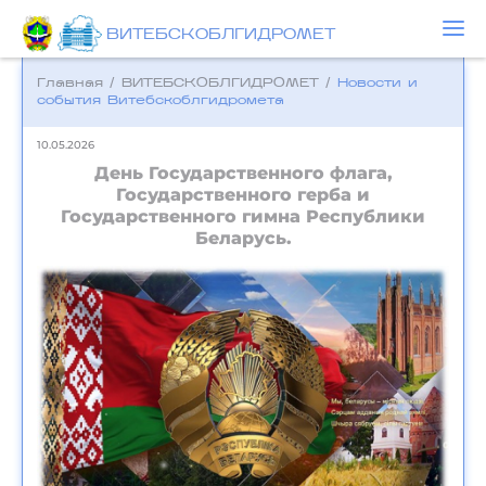
ВИТЕБСКОБЛГИДРОМЕТ
Главная
/
ВИТЕБСКОБЛГИДРОМЕТ
/
Новости и
события Bитебскоблгидромета
10.05.2026
День Государственного флага,
Государственного герба и
Государственного гимна Республики
Беларусь.