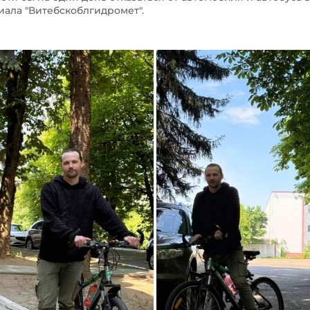
иала "Витебскоблгидромет".