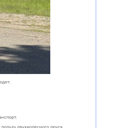
одят:
анспорт.
в пользу двухколесного друга.