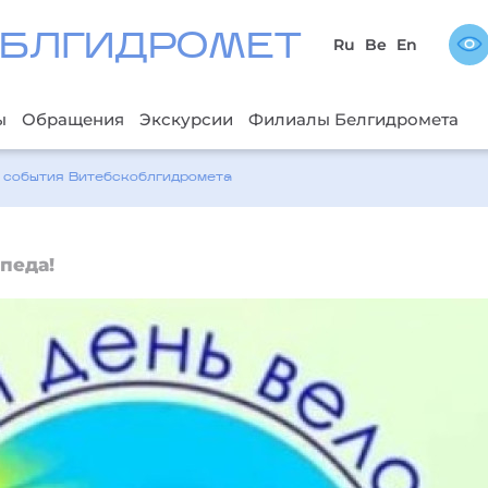
БЛГИДРОМЕТ
Ru
Be
En
ы
Обращения
Экскурсии
Филиалы Белгидромета
 события Bитебскоблгидромета
педа!