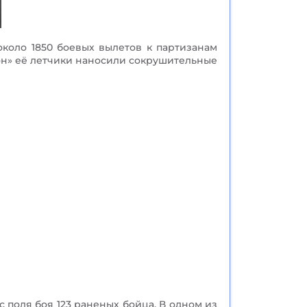
около 1850 боевых вылетов к партизанам
он» её летчики наносили сокрушительные
 поля боя 123 раненых бойца. В одном из