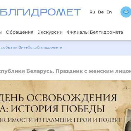
БЛГИДРОМЕТ
Ru
Be
En
ы
Обращения
Экскурсии
Филиалы Белгидромета
 события Bитебскоблгидромета
спублики Беларусь. Праздник с женским лицо