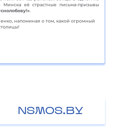
я Минска её страстные письма-призывы
уснолобову!»
.
енко, напоминая о том, какой огромный
столицы!
NSMOS.BY