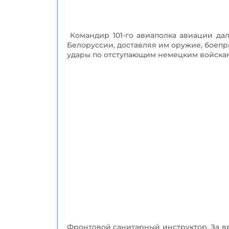
Командир 101-го авиаполка авиации да
Белоруссии, доставляя им оружие, боеп
удары по отступающим немецким войскам
Фронтовой санитарный инструктор. За вр