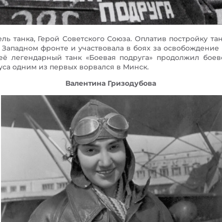
ь танка, Герой Советского Союза. Оплатив постройку тан
 Западном фронте и участвовала в боях за освобождение
её легендарный танк «Боевая подруга» продолжил боево
уса одним из первых ворвался в Минск.
Валентина Гризодубова