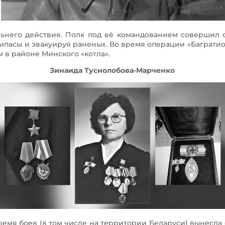
льнего действия. Полк под её командованием совершил 
рипасы и эвакуируя раненых. Во время операции «Баграти
 в районе Минского «котла».
Зинаида Туснолобова-Марченко
емя боев (в том числе на территории Беларуси) вынесла с