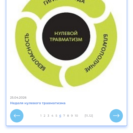
25.04.2026
Неделя нулевого травматизма
1
2
3
4
5
6
7
8
9
10
[11..12]