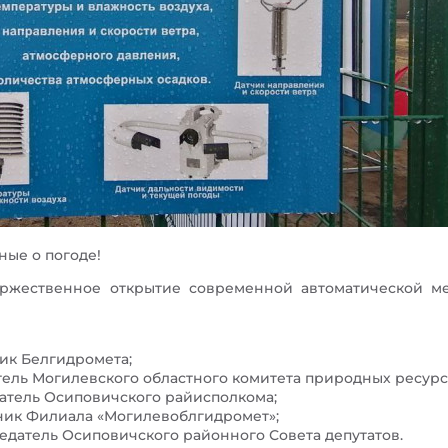
ные о погоде!
оржественное открытие современной автоматической м
ик Белгидромета;
тель Могилевского областного комитета природных ресурс
датель Осиповичского райисполкома;
ьник Филиала «Могилевоблгидромет»;
едатель Осиповичского районного Совета депутатов.