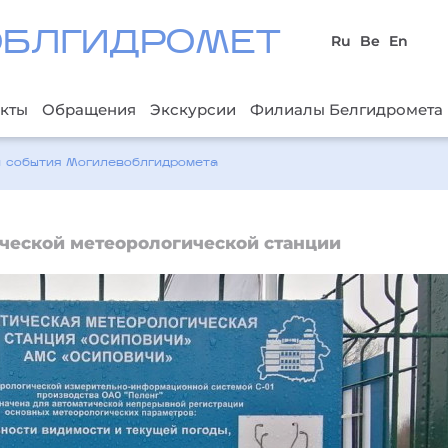
ОБЛГИДРОМЕТ
Ru
Be
En
кты
Обращения
Экскурсии
Филиалы Белгидромета
и события Могилевоблгидромета
ческой метеорологической станции