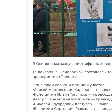
В Осиповичах зазвучали «цифровые» дан
17 декабря в Осиповичах состоялось т
предприятия «Пеленг».
В знаковом событии приняли участие:
▪️Сергей Анатольевич Хильман — начальн
▪️Константин Ильич Тепляков — председа
▪️Геворг Гарникович Мелконян — предсе
▪️Николай Эдуардович Костусев — начал
▪️Владимир Сергеевич Рыжанков — предс