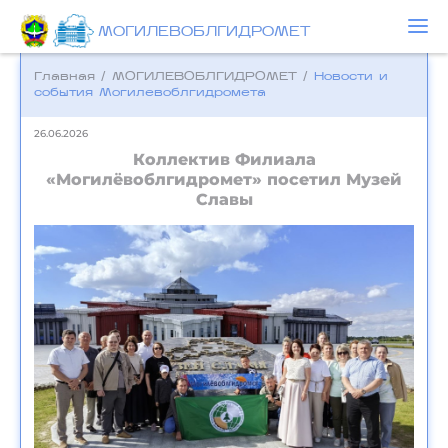
МОГИЛЕВОБЛГИДРОМЕТ
Главная
/
МОГИЛЕВОБЛГИДРОМЕТ
/
Новости и
события Могилевоблгидромета
26.06.2026
Коллектив Филиала
«Могилёвоблгидромет» посетил Музей
Славы