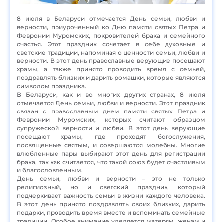
8 июля в Беларуси отмечается День семьи, любви и
верности, приуроченный ко Дню памяти святых Петра и
Февронии Муромских, покровителей брака и семейного
счастья. Этот праздник сочетает в себе духовные и
светские традиции, напоминая о ценности семьи, любви и
верности. В этот день православные верующие посещают
храмы, а также принято проводить время с семьей,
поздравлять близких и дарить ромашки, которые являются
символом праздника.
В Беларуси, как и во многих других странах, 8 июля
отмечается День семьи, любви и верности. Этот праздник
связан с православным днем памяти святых Петра и
Февронии Муромских, которых считают образцом
супружеской верности и любви. В этот день верующие
посещают храмы, где проходят богослужения,
посвященные святым, и совершаются молебны. Многие
влюбленные пары выбирают этот день для регистрации
брака, так как считается, что такой союз будет счастливым
и благословленным.
День семьи, любви и верности – это не только
религиозный, но и светский праздник, который
подчеркивает важность семьи в жизни каждого человека.
В этот день принято поздравлять своих близких, дарить
подарки, проводить время вместе и вспоминать семейные
традиции. Особое внимание уделяется матерям, женам и